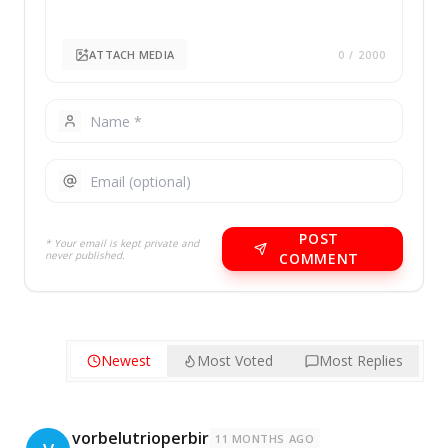
ATTACH MEDIA
0
/ 2000
POST
* Your email is kept private and
never published.
COMMENT
Newest
Most Voted
Most Replies
vorbelutrioperbir
11 MONTHS AGO