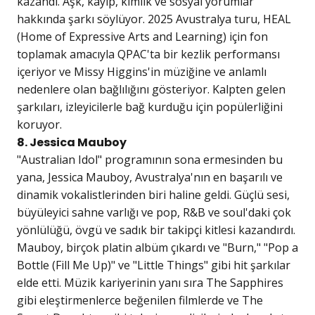
kazandı. Aşk, kayıp, kimlik ve sosyal yorumlar
hakkında şarkı söylüyor. 2025 Avustralya turu, HEAL
(Home of Expressive Arts and Learning) için fon
toplamak amacıyla QPAC'ta bir kezlik performansı
içeriyor ve Missy Higgins'in müziğine ve anlamlı
nedenlere olan bağlılığını gösteriyor. Kalpten gelen
şarkıları, izleyicilerle bağ kurduğu için popülerliğini
koruyor.
8. Jessica Mauboy
"Australian Idol" programının sona ermesinden bu
yana, Jessica Mauboy, Avustralya'nın en başarılı ve
dinamik vokalistlerinden biri haline geldi. Güçlü sesi,
büyüleyici sahne varlığı ve pop, R&B ve soul'daki çok
yönlülüğü, övgü ve sadık bir takipçi kitlesi kazandırdı.
Mauboy, birçok platin albüm çıkardı ve "Burn," "Pop a
Bottle (Fill Me Up)" ve "Little Things" gibi hit şarkılar
elde etti. Müzik kariyerinin yanı sıra The Sapphires
gibi eleştirmenlerce beğenilen filmlerde ve The