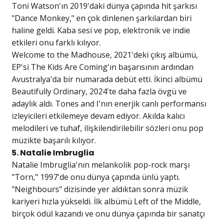
Toni Watson'ın 2019'daki dünya çapında hit şarkısı
"Dance Monkey," en çok dinlenen şarkılardan biri
haline geldi. Kaba sesi ve pop, elektronik ve indie
etkileri onu farklı kılıyor.
Welcome to the Madhouse, 2021'deki çıkış albümü,
EP'si The Kids Are Coming'ın başarısının ardından
Avustralya'da bir numarada debüt etti. İkinci albümü
Beautifully Ordinary, 2024'te daha fazla övgü ve
adaylık aldı. Tones and I'nın enerjik canlı performansı
izleyicileri etkilemeye devam ediyor. Akılda kalıcı
melodileri ve tuhaf, ilişkilendirilebilir sözleri onu pop
müzikte başarılı kılıyor.
5. Natalie Imbruglia
Natalie Imbruglia'nın melankolik pop-rock marşı
"Torn," 1997'de onu dünya çapında ünlü yaptı.
"Neighbours" dizisinde yer aldıktan sonra müzik
kariyeri hızla yükseldi. İlk albümü Left of the Middle,
birçok ödül kazandı ve onu dünya çapında bir sanatçı