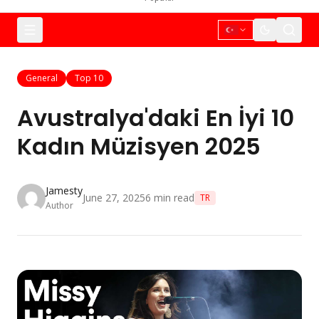
General
Top 10
Avustralya'daki En İyi 10
Kadın Müzisyen 2025
Jamesty
June 27, 2025
6
min read
TR
Author