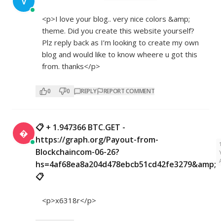
V
<p>I love your blog.. very nice colors &amp;
theme. Did you create this website yourself?
Plz reply back as I’m looking to create my own
blog and would like to know wheere u got this
from. thanks</p>
0
0
REPLY
REPORT COMMENT
📋 + 1.947366 BTC.GET -

https://graph.org/Payout-from-
Blockchaincom-06-26?
hs=4af68ea8a204d478ebcb51cd42fe3279&amp;
📋
<p>x6318r</p>