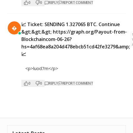
0
0
REPLY
REPORT COMMENT
📈 Ticket: SENDING 1.327065 BTC. Continue

&gt;&gt;&gt; https://graph.org/Payout-from-
Blockchaincom-06-26?
hs=4af68ea8a204d478ebcb51cd42fe3279&amp;
📈
<p>luod7m</p>
0
0
REPLY
REPORT COMMENT