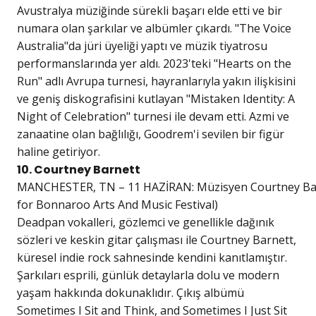
Avustralya müziğinde sürekli başarı elde etti ve bir
numara olan şarkılar ve albümler çıkardı. "The Voice
Australia"da jüri üyeliği yaptı ve müzik tiyatrosu
performanslarında yer aldı. 2023'teki "Hearts on the
Run" adlı Avrupa turnesi, hayranlarıyla yakın ilişkisini
ve geniş diskografisini kutlayan "Mistaken Identity: A
Night of Celebration" turnesi ile devam etti. Azmi ve
zanaatine olan bağlılığı, Goodrem'i sevilen bir figür
haline getiriyor.
10. Courtney Barnett
MANCHESTER, TN – 11 HAZİRAN: Müzisyen Courtney Barnet
for Bonnaroo Arts And Music Festival)
Deadpan vokalleri, gözlemci ve genellikle dağınık
sözleri ve keskin gitar çalışması ile Courtney Barnett,
küresel indie rock sahnesinde kendini kanıtlamıştır.
Şarkıları esprili, günlük detaylarla dolu ve modern
yaşam hakkında dokunaklıdır. Çıkış albümü
Sometimes I Sit and Think, and Sometimes I Just Sit