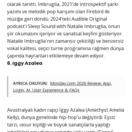
olarak tanıttı. Imbruglia, 2021'de introspektif şarkı
yazımı ve melodik pop karışımı olan Firebird ile
müziğe geri döndü. 2024'teki Audible Original
podcast'i Sleep Sound with Natalie Imbruglia, onun
şiir okumasını içeriyor ve sanatsal keşfini gösteriyor.
Natalie Imbruglia'nın zamansız çekiciliği ve benzersiz
vokal kalitesi, seçici turne programına rağmen dünya
çapında hayranları etkilemeye devam ediyor.
6. Iggy Azalea
AYRICA OKUYUN:
Monday.com 2026 Review: App,
Login, AI, User Experience & FAQs
Avustralyalı kadın rapçi Iggy Azalea (Amethyst Amelia
Kelly), dünya genelinde hip-hop'u değiştirdi. Eşsiz
tarzı, cesur kişiliği ve büyük sanatçılarla yaptığı