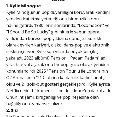
1. Kylie Minogue
Kylie Minogue'un pop duyarlılığını koruyarak kendini
yeniden icat etme yeteneği onu bir müzik ikonu
haline getirdi. 1980'lerin sonlarında, "Locomotion" ve
"I Should Be So Lucky" gibi hitlerle sabun opera
yıldızından küresel pop yıldızına dönüştü. Sürekli
olarak evrilen kariyeri, disko, dans-pop ve elektronik
sesleri içeriyor. Kylie son yıllarda büyük bir çıkış
yakaladı. 2023 albümü Tension, "Padam Padam" adlı
viral hite yol açarak onu bir pop gücü olarak yeniden
konumlandırdı. 2025 "Tension Tour"u ile Londra'nın
O2 Arena'sının '21 Club'ına katılan ilk kadın sanatçı
oldu ve 21 sold-out gösteri gerçekleştirdi. Kylie ayrıca
Netflix dedektif komedisi The Residence'da da rol aldı.
Onun ihtişamı, kırılganlığı ve pop neşesine olan
bağlılığı onu zamansız kılıyor.
2. Sia
Sia Furler, daha çok Sia olarak bilinir, güçlü ve