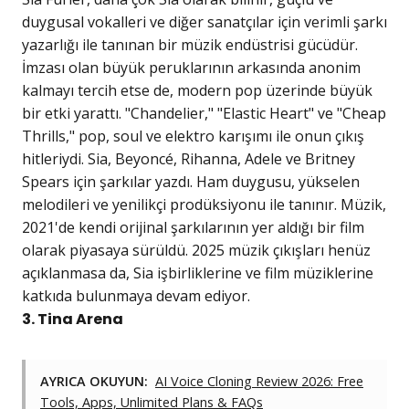
duygusal vokalleri ve diğer sanatçılar için verimli şarkı
yazarlığı ile tanınan bir müzik endüstrisi gücüdür.
İmzası olan büyük peruklarının arkasında anonim
kalmayı tercih etse de, modern pop üzerinde büyük
bir etki yarattı. "Chandelier," "Elastic Heart" ve "Cheap
Thrills," pop, soul ve elektro karışımı ile onun çıkış
hitleriydi. Sia, Beyoncé, Rihanna, Adele ve Britney
Spears için şarkılar yazdı. Ham duygusu, yükselen
melodileri ve yenilikçi prodüksiyonu ile tanınır. Müzik,
2021'de kendi orijinal şarkılarının yer aldığı bir film
olarak piyasaya sürüldü. 2025 müzik çıkışları henüz
açıklanmasa da, Sia işbirliklerine ve film müziklerine
katkıda bulunmaya devam ediyor.
3. Tina Arena
AYRICA OKUYUN:
AI Voice Cloning Review 2026: Free
Tools, Apps, Unlimited Plans & FAQs