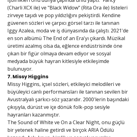
işbirlikleri onu dünya çapında ünlü yaptı. "Fancy"
(Charli XCX ile) ve "Black Widow" (Rita Ora ile) listeleri
zirveye taşıdı ve pop yıldızlığını pekiştirdi. Kendine
güvenen sözleri ve çarpıcı görsel tarzı ile tanınan
Iggy Azalea, moda ve iş dünyasında da çalıştı. 2021'de
en son albümü The End of an Era'yı çıkardı. Müzikal
üretimi azalmış olsa da, eğlence endüstrisinde öne
çıkan bir figür olmaya devam ediyor ve sosyal
medyada büyük hayran kitlesiyle etkileşimde
bulunuyor.
7. Missy Higgins
Missy Higgins, içsel sözleri, etkileyici melodileri ve
büyüleyici canlı performansları ile tanınan sevilen bir
Avustralyalı şarkıcı-söz yazarıdır. 2000'lerin başındaki
çıkışıyla, dürüst ve içe dönük folk-pop sesiyle
hayranları kazanmıştır.
The Sound of White ve On a Clear Night, onu güçlü
bir yetenek haline getirdi ve birçok ARIA Ödülü