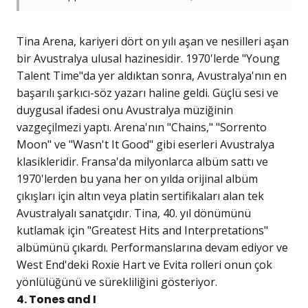
Tina Arena, kariyeri dört on yılı aşan ve nesilleri aşan
bir Avustralya ulusal hazinesidir. 1970'lerde "Young
Talent Time"da yer aldıktan sonra, Avustralya'nın en
başarılı şarkıcı-söz yazarı haline geldi. Güçlü sesi ve
duygusal ifadesi onu Avustralya müziğinin
vazgeçilmezi yaptı. Arena'nın "Chains," "Sorrento
Moon" ve "Wasn't It Good" gibi eserleri Avustralya
klasikleridir. Fransa'da milyonlarca albüm sattı ve
1970'lerden bu yana her on yılda orijinal albüm
çıkışları için altın veya platin sertifikaları alan tek
Avustralyalı sanatçıdır. Tina, 40. yıl dönümünü
kutlamak için "Greatest Hits and Interpretations"
albümünü çıkardı. Performanslarına devam ediyor ve
West End'deki Roxie Hart ve Evita rolleri onun çok
yönlülüğünü ve sürekliliğini gösteriyor.
4. Tones and I