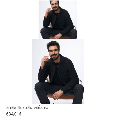
ฮาลิล อิบราฮิม เซย์ฮาน
634,016