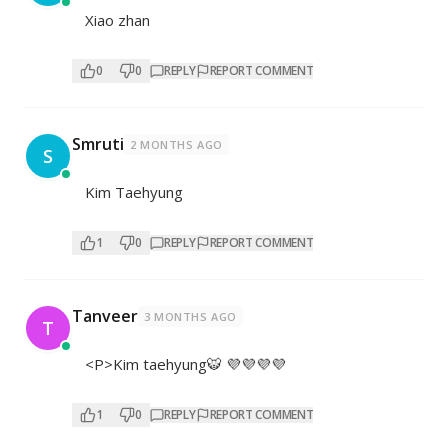
Xiao zhan
0
0
REPLY
REPORT COMMENT
Smruti
2 MONTHS AGO
S
Kim Taehyung
1
0
REPLY
REPORT COMMENT
Tanveer
3 MONTHS AGO
T
<P>Kim taehyung🐯 💜💜💜💜
1
0
REPLY
REPORT COMMENT