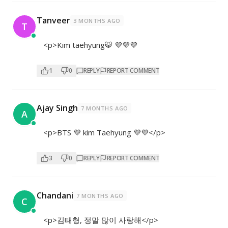
Tanveer
3 MONTHS AGO
T
<p>Kim taehyung🐯 💜💜💜
1
0
REPLY
REPORT COMMENT
Ajay Singh
7 MONTHS AGO
A
<p>BTS 💜 kim Taehyung 💜💜</p>
3
0
REPLY
REPORT COMMENT
Chandani
7 MONTHS AGO
C
<p>김태형, 정말 많이 사랑해</p>