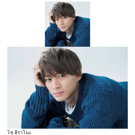
โช ฮิราโนะ