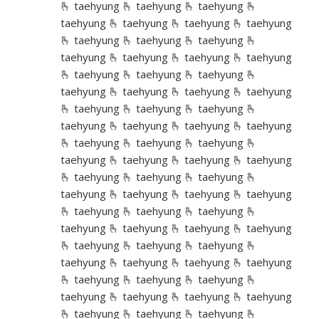
🫰 taehyung 🫰 taehyung 🫰 taehyung 🫰
taehyung 🫰 taehyung 🫰 taehyung 🫰 taehyung
🫰 taehyung 🫰 taehyung 🫰 taehyung 🫰
taehyung 🫰 taehyung 🫰 taehyung 🫰 taehyung
🫰 taehyung 🫰 taehyung 🫰 taehyung 🫰
taehyung 🫰 taehyung 🫰 taehyung 🫰 taehyung
🫰 taehyung 🫰 taehyung 🫰 taehyung 🫰
taehyung 🫰 taehyung 🫰 taehyung 🫰 taehyung
🫰 taehyung 🫰 taehyung 🫰 taehyung 🫰
taehyung 🫰 taehyung 🫰 taehyung 🫰 taehyung
🫰 taehyung 🫰 taehyung 🫰 taehyung 🫰
taehyung 🫰 taehyung 🫰 taehyung 🫰 taehyung
🫰 taehyung 🫰 taehyung 🫰 taehyung 🫰
taehyung 🫰 taehyung 🫰 taehyung 🫰 taehyung
🫰 taehyung 🫰 taehyung 🫰 taehyung 🫰
taehyung 🫰 taehyung 🫰 taehyung 🫰 taehyung
🫰 taehyung 🫰 taehyung 🫰 taehyung 🫰
taehyung 🫰 taehyung 🫰 taehyung 🫰 taehyung
🫰 taehyung 🫰 taehyung 🫰 taehyung 🫰