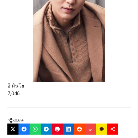
อี มินโฮ
7,046
Share