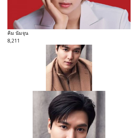
คิม นัมจุน
8,211