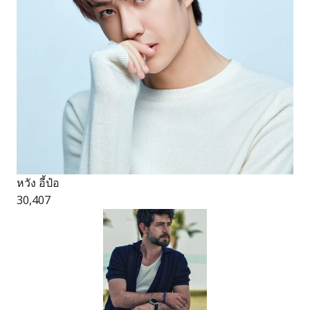
หวัง อี้ป๋อ
30,407