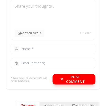
ATTACH MEDIA
0
/ 2000
POST
* Your email is kept private and
never published.
COMMENT
Newest
Most Voted
Most Replies