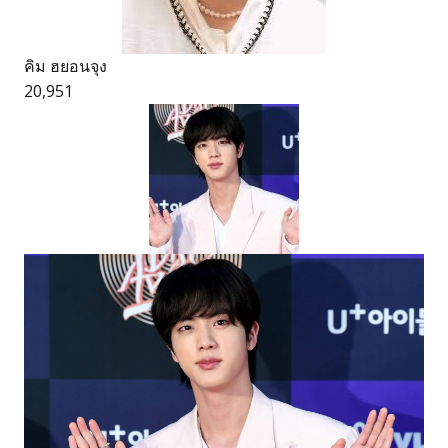
คิม ฮยอนจุง
20,951