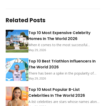
Related Posts
Top 10 Most Expensive Celebrity
Homes In The World 2026
When it comes to the most successful
celebrities in the world, their homes are much
May 29, 2026
more than just a place to live; they are a
declaration of their unrivaled success, a private
Top 10 Best Triathlon Influencers In
sanctuary, and frequently an architectural
The World 2026
marvel. By the middle of the year 2025, the
real estate portfolios of Hollywood’s most
There has been a spike in the popularity of
affluent individuals continue […] More
triathlon, which is a sport that requires
May 29, 2026
participants to excel in swimming, cycling, and
running. This surge in popularity has been
Top 10 Most Popular B-List
propelled not just by exceptional physical feats
Celebrities In The World 2026
but also by a thriving community of online
influencers. Using social media, these people
A-list celebrities are stars whose names alone