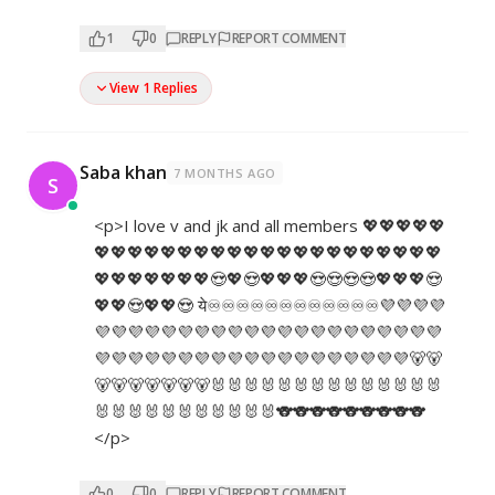
1
0
REPLY
REPORT COMMENT
View 1 Replies
Saba khan
7 MONTHS AGO
S
<p>I love v and jk and all members 💖💖💖💖💖
💖💖💖💖💖💖💖💖💖💖💖💖💖💖💖💖💖💖💖💖💖
💖💖💖💖💖💖💖😍💖😍💖💖💖😍😍😍😍💖💖💖😍
💖💖😍💖💖😍 ये♾️♾️♾️♾️♾️♾️♾️♾️♾️♾️♾️♾️💜💜💜💜
💜💜💜💜💜💜💜💜💜💜💜💜💜💜💜💜💜💜💜💜💜
💜💜💜💜💜💜💜💜💜💜💜💜💜💜💜💜💜💜💜🐻🐻
🐻🐻🐻🐻🐻🐻🐻🐰🐰🐰🐰🐰🐰🐰🐰🐰🐰🐰🐰🐰🐰
🐰🐰🐰🐰🐰🐰🐰🐰🐰🐰🐰🐨🐨🐨🐨🐨🐨🐨🐨🐨
</p>
0
0
REPLY
REPORT COMMENT