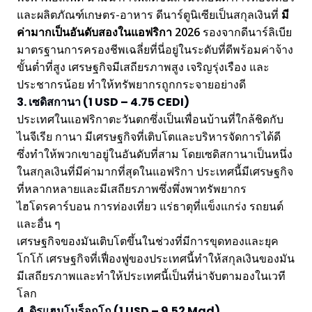
และผลิตภัณฑ์เกษตร-อาหาร ดีนาร์ตูนิเซียเป็นสกุลเงินที่
มี
ค่ามากเป็นอันดับสองในแอฟริกา 2026
รองจากดีนาร์ลิเบีย
มาตรฐานการครองชีพเฉลี่ยที่นี่อยู่ในระดับที่ดีพร้อมค่าจ้าง
ขั้นต่ำที่สูง เศรษฐกิจมีเสถียรภาพสูง เจริญรุ่งเรือง และ
ประชากรน้อย ทำให้ทรัพยากรถูกกระจายอย่างดี
3. เซดิสกานา (1 USD – 4.75 CEDI)
ประเทศในแอฟริกาตะวันตกซึ่งเป็นเพื่อนบ้านที่ใกล้ชิดกับ
ไนจีเรีย กานา มีเศรษฐกิจที่เติบโตและบริหารจัดการได้ดี
ซึ่งทำให้พวกเขาอยู่ในอันดับที่สาม โดยเซดิสกานาเป็นหนึ่ง
ในสกุลเงินที่มีค่ามากที่สุดในแอฟริกา ประเทศนี้มีเศรษฐกิจ
ที่หลากหลายและมีเสถียรภาพซึ่งพึ่งพาทรัพยากร
ไฮโดรคาร์บอน การท่องเที่ยว แร่ธาตุที่แข็งแกร่ง รถยนต์
และอื่น ๆ
เศรษฐกิจของมันเติบโตขึ้นในช่วงที่มีการขุดทองและยุค
โกโก้ เศรษฐกิจที่เฟื่องฟูของประเทศนี้ทำให้สกุลเงินของมัน
มีเสถียรภาพและทำให้ประเทศนี้เป็นที่น่าจับตามองในเวที
โลก
4. ดิรแฮมโมร็อกโก (1 USD – 9.52 Mad)