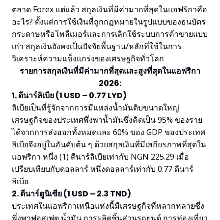
ตลาด Forex แต่แล้ว สกุลเงินที่มีค่ามากที่สุดในแอฟริกาคือ
อะไร? ตั้งแต่การใช้เงินที่ถูกกฎหมายในรูปแบบของธนบัตร
กระดาษหรือโพลีเมอร์และการเลิกใช้ระบบการค้าขายแบบ
เก่า สกุลเงินยังคงเป็นปัจจัยพื้นฐาน/หลักที่ใช้ในการ
วิเคราะห์ความแข็งแกร่งของเศรษฐกิจทั่วโลก
รายการสกุลเงินที่มีค่ามากที่สุดและสูงที่สุดในแอฟริกา
2026:
1. ดีนาร์ลิเบีย (1 USD – 0.77 LYD)
ลิเบียเป็นที่รู้จักจากการมีแหล่งน้ำมันดิบขนาดใหญ่
เศรษฐกิจของประเทศพึ่งพาน้ำมันซึ่งคิดเป็น 95% ของราย
ได้จากการส่งออกทั้งหมดและ 60% ของ GDP ของประเทศ
ลิเบียจึงอยู่ในอันดับต้น ๆ ด้วยสกุลเงินที่มีเสถียรภาพที่สุดใน
แอฟริกา หนึ่ง (1) ดีนาร์ลิเบียเท่ากับ NGN 225.29 เมื่อ
เปรียบเทียบกับดอลลาร์ หนึ่งดอลลาร์เท่ากับ 0.77 ดีนาร์
ลิเบีย
2. ดีนาร์ตูนิเซีย (1 USD – 2.3 TND)
ประเทศในแอฟริกาเหนือแห่งนี้มีเศรษฐกิจที่หลากหลายซึ่ง
พึ่งพาฟอสเฟต น้ำมัน การผลิตชิ้นส่วนรถยนต์ การท่องเที่ยว