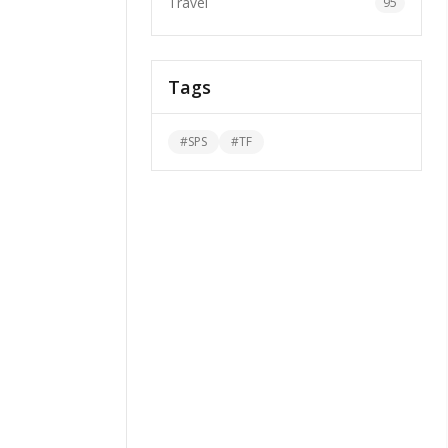
Travel
95
Tags
#
SPS
#
TF