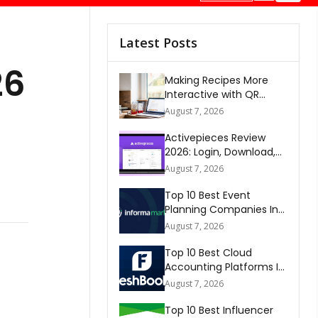
Latest Posts
26
Making Recipes More
Interactive with QR
Codes
August 7, 2026
Activepieces Review
2026: Login, Download,
AI, Pricing, Automation &
August 7, 2026
FAQs
Top 10 Best Event
Planning Companies In
The World 2026
August 7, 2026
Top 10 Best Cloud
Accounting Platforms In
The World 2026
August 7, 2026
Top 10 Best Influencer