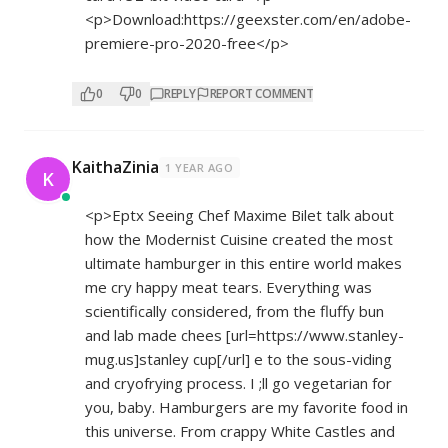
<p>Download:
https://geexster.com/en/adobe-
premiere-pro-2020-free</p>
0
0
REPLY
REPORT COMMENT
KaithaZinia
1 YEAR AGO
K
<p>Eptx Seeing Chef Maxime Bilet talk about
how the Modernist Cuisine created the most
ultimate hamburger in this entire world makes
me cry happy meat tears. Everything was
scientifically considered, from the fluffy bun
and lab made chees [url=
https://www.stanley-
mug.us]stanley
cup[/url] e to the sous-viding
and cryofrying process. I ;ll go vegetarian for
you, baby. Hamburgers are my favorite food in
this universe. From crappy White Castles and