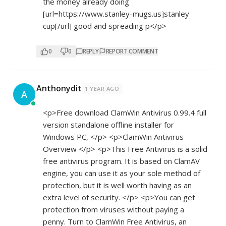
the money already doing
[url=
https://www.stanley-mugs.us]stanley
cup[/url] good and spreading p</p>
0
0
REPLY
REPORT COMMENT
Anthonydit
1 YEAR AGO
A
<p>Free download ClamWin Antivirus 0.99.4 full
version standalone offline installer for
Windows PC, </p> <p>ClamWin Antivirus
Overview </p> <p>This Free Antivirus is a solid
free antivirus program. It is based on ClamAV
engine, you can use it as your sole method of
protection, but it is well worth having as an
extra level of security. </p> <p>You can get
protection from viruses without paying a
penny. Turn to ClamWin Free Antivirus, an