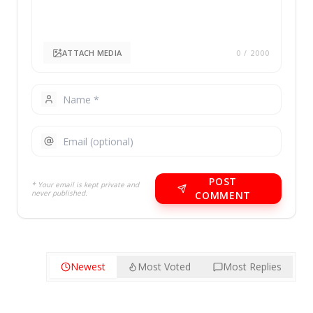
ATTACH MEDIA
0
/ 2000
POST
* Your email is kept private and
never published.
COMMENT
Newest
Most Voted
Most Replies