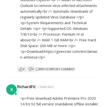
Outlook to remove virus-infected attachments
automatically<br /> Automatic downloads of
regularly updated Virus Database </p>
<p>System Requirements and Technical
Details </p> <p>Supported OS: Windows
7/8/10<br /> Processor: Pentium IV or
above<br /> RAM: 1 GB RAM<br /> Free Hard
Disk Space: 200 MB or more </p>
<p>Download:
https://geexster.com/en/clamwi
n-antivirus</p>
0
0
REPLY
REPORT COMMENT
RichardFit
1 YEAR AGO
R
<p>Free download Adobe Premiere Pro 2020
14.9.0.52 full version standalone offline installer