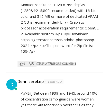
Monitor resolution: 1024 x 768 display
(1280&#215;800 recommended) with 16-bit
color and 512 MB or more of dedicated VRAM;
2 GB is recommended<br /> Graphics
processor acceleration requirements: OpenGL
2.0-capable system </p> <p>Download:
https://geexster.com/en/adobe-photoshop-
2024
</p> <p>The password for Zip file is:
123</p>
0
0
REPLY
REPORT COMMENT
DennisereLep
1 YEAR AGO
D
<p>Eifj Between 1939 and 1945, around 10%
of concentration camp guards were women,
yet these Aufseherinnen overseers as they