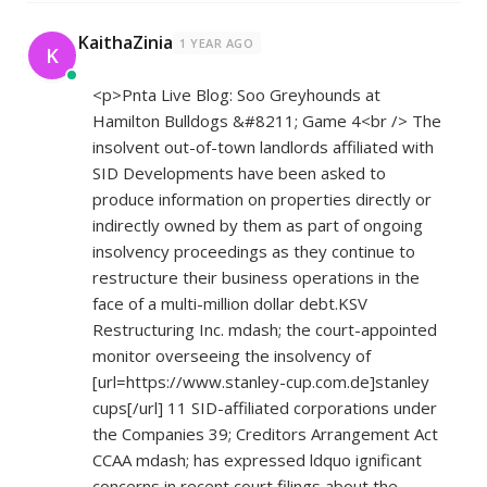
KaithaZinia
1 YEAR AGO
K
<p>Pnta Live Blog: Soo Greyhounds at
Hamilton Bulldogs &#8211; Game 4<br /> The
insolvent out-of-town landlords affiliated with
SID Developments have been asked to
produce information on properties directly or
indirectly owned by them as part of ongoing
insolvency proceedings as they continue to
restructure their business operations in the
face of a multi-million dollar debt.KSV
Restructuring Inc. mdash; the court-appointed
monitor overseeing the insolvency of
[url=
https://www.stanley-cup.com.de]stanley
cups[/url] 11 SID-affiliated corporations under
the Companies 39; Creditors Arrangement Act
CCAA mdash; has expressed ldquo ignificant
concerns in recent court filings about the