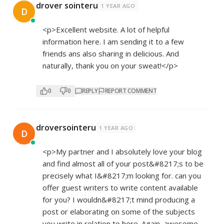
drover sointeru
1 YEAR AGO
D
<p>Excellent website. A lot of helpful
information here. I am sending it to a few
friends ans also sharing in delicious. And
naturally, thank you on your sweat!</p>
0
0
REPLY
REPORT COMMENT
droversointeru
1 YEAR AGO
D
<p>My partner and I absolutely love your blog
and find almost all of your post&#8217;s to be
precisely what I&#8217;m looking for. can you
offer guest writers to write content available
for you? I wouldn&#8217;t mind producing a
post or elaborating on some of the subjects
you write in relation to here. Again, awesome