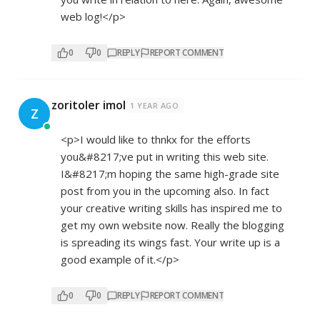
web log!</p>
0
0
REPLY
REPORT COMMENT
zoritoler imol
1 YEAR AGO
Z
<p>I would like to thnkx for the efforts
you&#8217;ve put in writing this web site.
I&#8217;m hoping the same high-grade site
post from you in the upcoming also. In fact
your creative writing skills has inspired me to
get my own website now. Really the blogging
is spreading its wings fast. Your write up is a
good example of it.</p>
0
0
REPLY
REPORT COMMENT