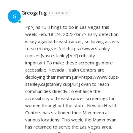
Greogafug
1 YEAR AGO
G
<p>Jjhs 13 Things to do in Las Vegas this
week: Feb. 18-24, 2022<br /> Early detection
is key against breast cancer, so having access
to screenings is [url=
https://www.stanley-
cups.es]vaso
stanley[/url] critically
important.To make these screenings more
accessible. Nevada Health Centers are
deploying their mamm [url=
https://www.cups-
stanley.ca]stanley
cup[/url] ovan to reach
communities directly.To enhance the
accessibility of breast cancer screenings for
women throughout the state, Nevada Health
Centers has stationed their Mammvon at
various locations. This week, the Mammovan
has returned to serve the Las Vegas area.