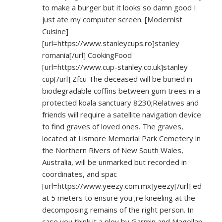
to make a burger but it looks so damn good I
just ate my computer screen. [Modernist
Cuisine]
[url=
https://www.stanleycups.ro]stanley
romania[/url] CookingFood
[url=
https://www.cup-stanley.co.uk]stanley
cup[/url] Zfcu The deceased will be buried in
biodegradable coffins between gum trees in a
protected koala sanctuary 8230;Relatives and
friends will require a satellite navigation device
to find graves of loved ones. The graves,
located at Lismore Memorial Park Cemetery in
the Northern Rivers of New South Wales,
Australia, will be unmarked but recorded in
coordinates, and spac
[url=
https://www.yeezy.com.mx]yeezy[/url]
ed
at 5 meters to ensure you ;re kneeling at the
decomposing remains of the right person. In
case you think it a ploy by Garmin and Magellan