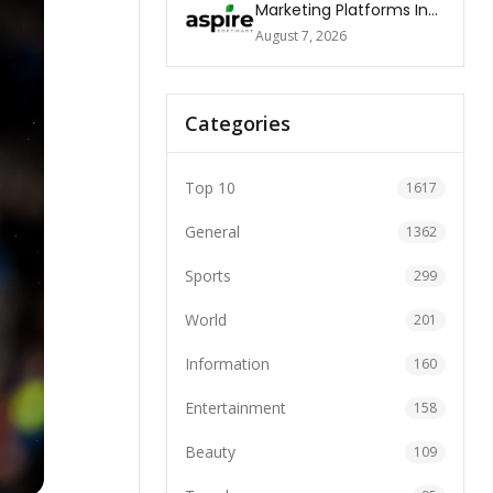
Marketing Platforms In
The World 2026
August 7, 2026
Categories
Top 10
1617
General
1362
Sports
299
World
201
Information
160
Entertainment
158
Beauty
109