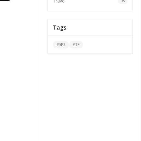
Travel
95
Tags
#
SPS
#
TF