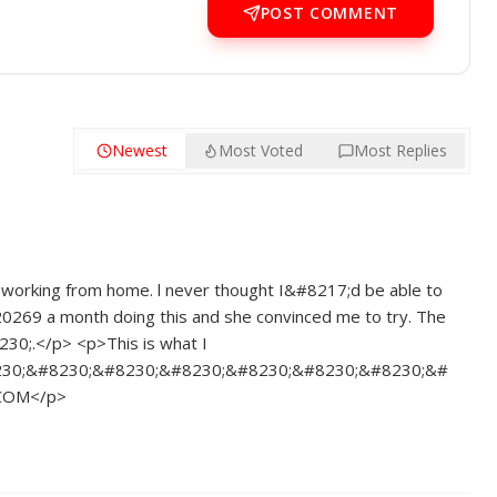
POST COMMENT
Newest
Most Voted
Most Replies
 working from home. l never thought I&#8217;d be able to
0269 a month doing this and she convinced me to try. The
8230;.</p> <p>This is what I
30;&#8230;&#8230;&#8230;&#8230;&#8230;&#8230;&#
.C­O­M</p>