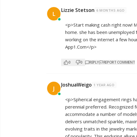
Lizzie Stetson
6 MONTHS AGO
L
<p>Start making cash right now! 
home. she has been unemployed fo
working on the internet a few hours ev
A­­­­p­­­­p­­­­1­­­.­­C­­­o­­m</p>
0
0
REPLY
REPORT COMMENT
JoshuaWeigo
1 YEAR AGO
J
<p>Spherical engagement rings hav
perennial preferred. Recognized for
accommodate a number of models, 
delivers unmatched sparkle, maxim
evolving traits in the jewelry mar
of popularity. This enduring allure