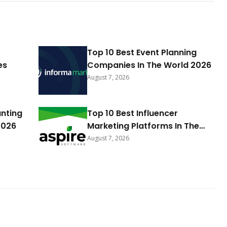
Top 10 Best Event Planning
es
Companies In The World 2026
August 7, 2026
unting
Top 10 Best Influencer
2026
Marketing Platforms In The
World 2026
August 7, 2026