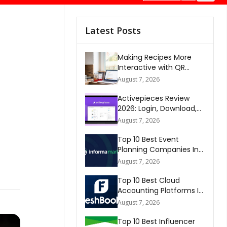
Latest Posts
Making Recipes More
Interactive with QR
Codes
August 7, 2026
Activepieces Review
2026: Login, Download,
AI, Pricing, Automation &
August 7, 2026
FAQs
Top 10 Best Event
Planning Companies In
The World 2026
August 7, 2026
Top 10 Best Cloud
Accounting Platforms In
The World 2026
August 7, 2026
Top 10 Best Influencer