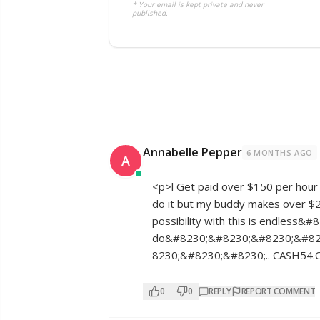
* Your email is kept private and never
published.
Annabelle Pepper
6 MONTHS AGO
A
<p>l Get paid over $150 per hour
do it but my buddy makes over $2
possibility with this is endless&#
do&#8230;&#8230;&#8230;&#82
8230;&#8230;&#8230;.. ­­­C­A­S­H­5­4
0
0
REPLY
REPORT COMMENT