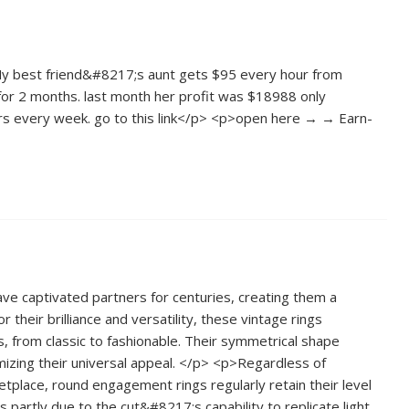
My best friend&#8217;s aunt gets $95 every hour from
r 2 months. last month her profit was $18988 only
ery week. go to this link</p> <p>open here → → E­­­­a­­­­r­­­­n­­­­
e captivated partners for centuries, creating them a
 their brilliance and versatility, these vintage rings
from classic to fashionable. Their symmetrical shape
izing their universal appeal. </p> <p>Regardless of
ketplace, round engagement rings regularly retain their level
 is partly due to the cut&#8217;s capability to replicate light