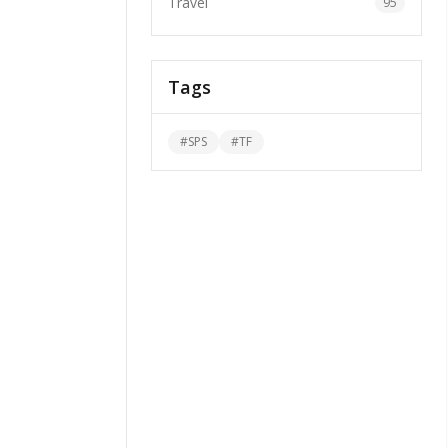
Travel
95
Tags
#
SPS
#
TF