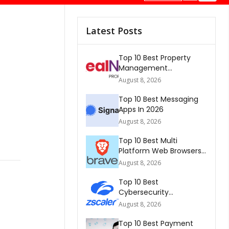
Latest Posts
Top 10 Best Property
Management
Companies In South
August 8, 2026
Africa 2026
Top 10 Best Messaging
Apps In 2026
August 8, 2026
Top 10 Best Multi
Platform Web Browsers
In The world 2026
August 8, 2026
Top 10 Best
Cybersecurity
Companies In America
August 8, 2026
2026
Top 10 Best Payment