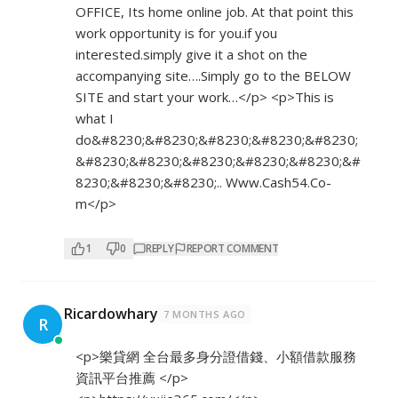
OFFICE, Its home online job. At that point this
work opportunity is for you.if you
interested.simply give it a shot on the
accompanying site….Simply go to the BELOW
SITE and start your work…</p> <p>This is
what I
do&#8230;&#8230;&#8230;&#8230;&#8230;
&#8230;&#8230;&#8230;&#8230;&#8230;&#
8230;&#8230;&#8230;.. W­­w­w­.­­­C­­a­­s­­h­­­5­­­4­.­­C­­­­o­­­
m</p>
1
0
REPLY
REPORT COMMENT
Ricardowhary
7 MONTHS AGO
R
<p>樂貸網 全台最多身分證借錢、小額借款服務
資訊平台推薦 </p>