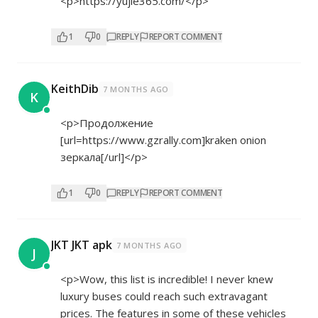
<p>
https://yujie365.com/</p>
1
0
REPLY
REPORT COMMENT
KeithDib
7 MONTHS AGO
K
<p>Продолжение
[url=
https://www.gzrally.com]kraken
onion
зеркала[/url]</p>
1
0
REPLY
REPORT COMMENT
JKT JKT apk
7 MONTHS AGO
J
<p>Wow, this list is incredible! I never knew
luxury buses could reach such extravagant
prices. The features in some of these vehicles