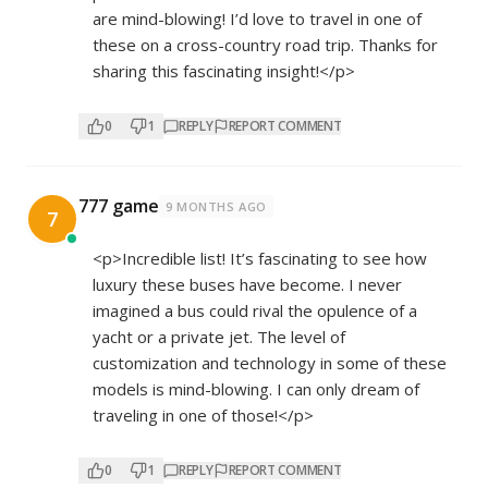
are mind-blowing! I’d love to travel in one of
these on a cross-country road trip. Thanks for
sharing this fascinating insight!</p>
0
1
REPLY
REPORT COMMENT
777 game
9 MONTHS AGO
7
<p>Incredible list! It’s fascinating to see how
luxury these buses have become. I never
imagined a bus could rival the opulence of a
yacht or a private jet. The level of
customization and technology in some of these
models is mind-blowing. I can only dream of
traveling in one of those!</p>
0
1
REPLY
REPORT COMMENT