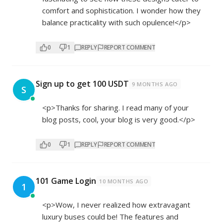
comfort and sophistication. I wonder how they
balance practicality with such opulence!</p>
0
1
REPLY
REPORT COMMENT
Sign up to get 100 USDT
9 MONTHS AGO
S
<p>Thanks for sharing. I read many of your
blog posts, cool, your blog is very good.</p>
0
1
REPLY
REPORT COMMENT
101 Game Login
10 MONTHS AGO
1
<p>Wow, I never realized how extravagant
luxury buses could be! The features and