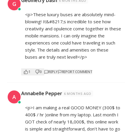
Geometry Dash
6 MONTHS AGO
G
<p>These luxury buses are absolutely mind-
blowing! It&#8217;s incredible to see how
creativity and opulence come together in these
mobile mansions. I can only imagine the
experiences one could have traveling in such
style. The details and amenities on these
buses are truly next level!</p>
1
0
REPLY
REPORT COMMENT
Annabelle Pepper
6 MONTHS AGO
A
<p>I am making a real GOOD MONEY (300$ to
400$ / hr )online from my laptop. Last month I
GOT check of nearly 18,000$, this online work
is simple and straightforward, don’t have to go