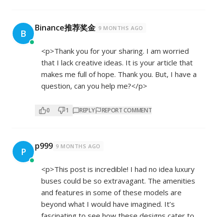
Binance推荐奖金
9 MONTHS AGO
B
<p>Thank you for your sharing. I am worried
that I lack creative ideas. It is your article that
makes me full of hope. Thank you. But, I have a
question, can you help me?</p>
0
1
REPLY
REPORT COMMENT
p999
9 MONTHS AGO
P
<p>This post is incredible! I had no idea luxury
buses could be so extravagant. The amenities
and features in some of these models are
beyond what I would have imagined. It’s
fascinating to see how these designs cater to