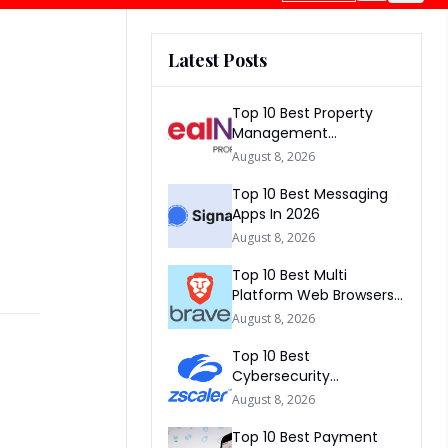
Latest Posts
Top 10 Best Property
Management
Companies In South
August 8, 2026
Africa 2026
Top 10 Best Messaging
Apps In 2026
August 8, 2026
Top 10 Best Multi
Platform Web Browsers
In The world 2026
August 8, 2026
Top 10 Best
Cybersecurity
Companies In America
August 8, 2026
2026
Top 10 Best Payment