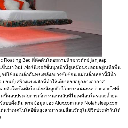
c Floating Bed ที่คิดค้นโดยสถาปนิกชาวดัตช์ Janjaap
นมาใหม่ เฟอร์นิเจอร์ชิ้นบุกเบิกนี้ดูเหมือนจะลอยอยู่เหนือพื้น
กต์ใช้แม่เหล็กอันทรงพลังอย่างซับซ้อน แม่เหล็กเหล่านี้มีน้ำ
อนด์) สร้างแรงผลักที่ทำให้เตียงลอยอยู่กลางอากาศ
อยตัวโดยไม่ตั้งใจ เตียงจึงถูกยึดไว้อย่างแน่นหนาด้วยสายไฟที่
รมนี้มอบประสบการณ์การนอนหลับที่ไม่เหมือนใครและล้ำยุค
ร์แบบดั้งเดิม ตามข้อมูลของ Alux.com และ Nolahsleep.com
เด่นว่าเทคโนโลยีขั้นสูงสามารถเปลี่ยนวัตถุในชีวิตประจำวันให้
ร