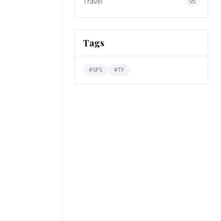
Travel
95
Tags
#
SPS
#
TF