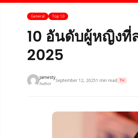
General
Top 10
10 อันดับผู้หญิงท
2025
Jamesty
September 12, 2025
1
min read
TH
Author