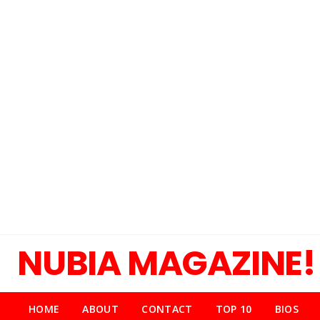
NUBIA MAGAZINE!
HOME
ABOUT
CONTACT
TOP 10
BIOS