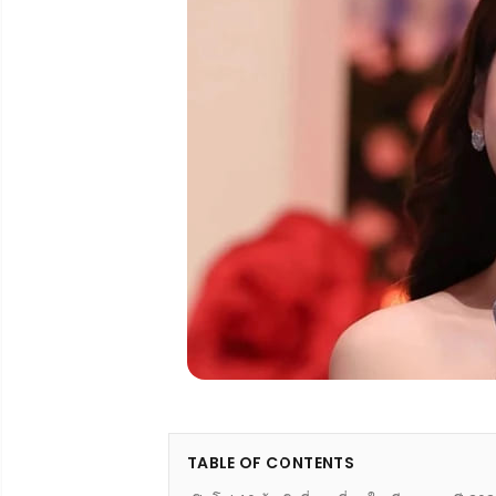
TABLE OF CONTENTS