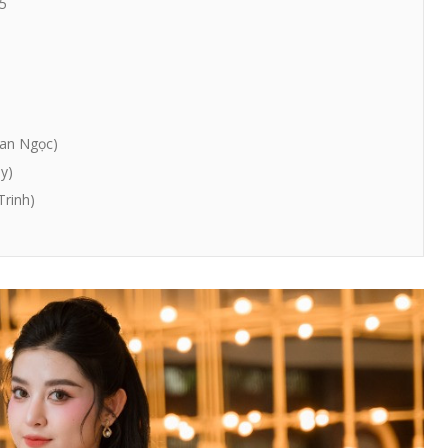
25
Lan Ngọc)
My)
Trinh)