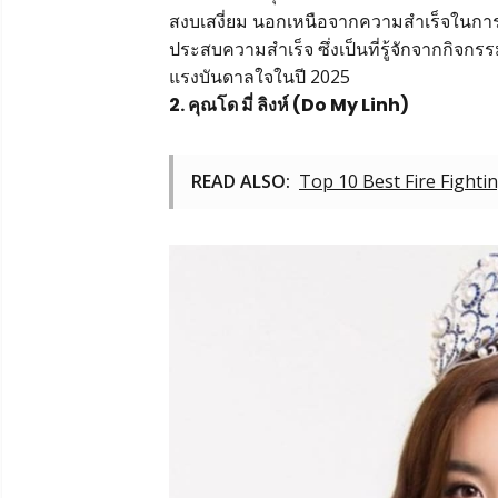
สงบเสงี่ยม นอกเหนือจากความสำเร็จในการประ
ประสบความสำเร็จ ซึ่งเป็นที่รู้จักจากกิจก
แรงบันดาลใจในปี 2025
2. คุณโด มี่ ลิงห์ (Do My Linh)
READ ALSO:
Top 10 Best Fire Fight