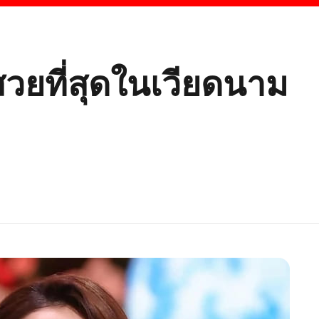
ี่สวยที่สุดในเวียดนาม