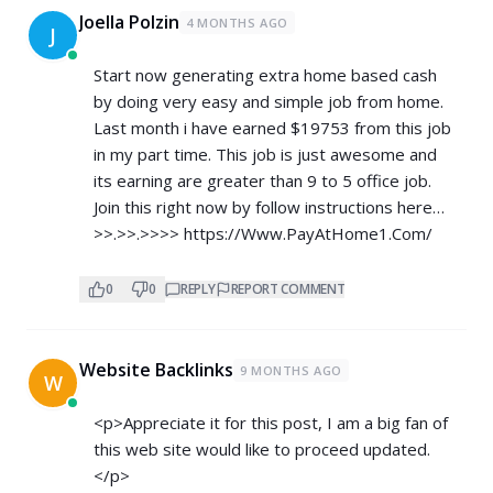
Joella Polzin
4 MONTHS AGO
J
Start now generating extra home based cash
by doing very easy and simple job from home.
Last month i have earned $19753 from this job
in my part time. This job is just awesome and
its earning are greater than 9 to 5 office job.
Join this right now by follow instructions here…
>>.>>.>>>>
https://Www.PayAtHome1.Com/
0
0
REPLY
REPORT COMMENT
Website Backlinks
9 MONTHS AGO
W
<p>Appreciate it for this post, I am a big fan of
this web site would like to proceed updated.
</p>