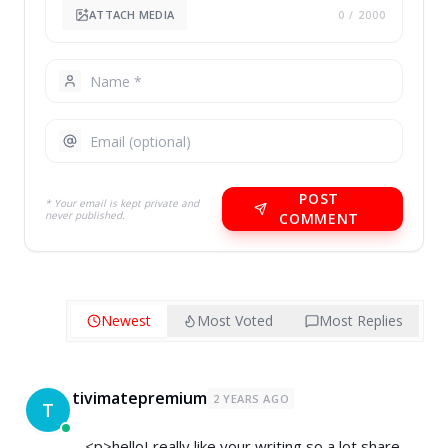
ATTACH MEDIA
0
/ 2000
POST
* Your email is kept private and
never published.
COMMENT
Newest
Most Voted
Most Replies
tivimatepremium
2 YEARS AGO
T
<p>helloI really like your writing so a lot share