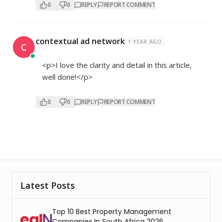
0
0
REPLY
REPORT COMMENT
contextual ad network
1 YEAR AGO
C
<p>I love the clarity and detail in this article,
well done!</p>
0
0
REPLY
REPORT COMMENT
Latest Posts
Top 10 Best Property Management
Companies In South Africa 2026