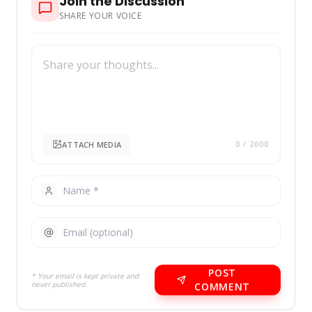
Join the Discussion
SHARE YOUR VOICE
ATTACH MEDIA
0
/ 2000
POST
* Your email is kept private and
never published.
COMMENT