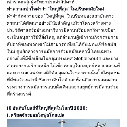
เข้าร่วมกลุ่มผู้ศรัทธาประจำสัปดาห์
ทำความเข้าใจคำว่า "ใหญ่ที่สุด" ในบริบทสมัยใหม่
คำจำกัดความของ "ใหญ่ที่สุด" ในบริบทของสถาบันทาง
ศาสนาได้พัฒนาอย่างมีนัยสำคัญ แม้ว่าโครงสร้างทาง
ประวัติศาสตร์อย่างมหาวิหารมิลานหรือมหาวิหารเซบียา
จะเป็นอนุสาวรีย์ที่ยิ่งใหญ่ แต่จำนวนผู้เข้าร่วมกิจกรรมราย
สัปดาห์ของพวกเขาไม่สามารถเทียบได้กับเมกะเชิร์ชสมัย
ใหม่ ศูนย์กลางการนมัสการร่วมสมัยเหล่านี้ โดยเฉพาะ
อย่างยิ่งที่มีชื่อเสียงในกลุ่มประเทศ Global South และบาง
ส่วนของอเมริกาเหนือ ได้เชี่ยวชาญในกลยุทธ์หลายสถานที่
และการเผยแพร่ทางดิจิทัล จุดสนใจของเราเน้นย้ำถึงชุมชน
ที่มีพลวัตเหล่านี้ ซึ่งการเติบโตมักสะท้อนถึงการผสมผสาน
ระหว่างการนมัสการแบบดั้งเดิมและกลยุทธ์การมีส่วนร่วม
ที่สร้างสรรค์
10 อันดับโบสถ์ที่ใหญ่ที่สุดในโลกปี 2026:
1. คริสตจักรยอยโดฟูลโกสเปล