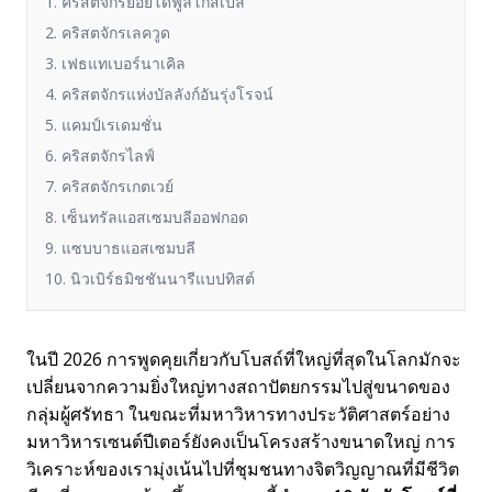
1. คริสตจักรยอยโดฟูลโกสเปล
2. คริสตจักรเลควูด
3. เฟธแทเบอร์นาเคิล
4. คริสตจักรแห่งบัลลังก์อันรุ่งโรจน์
5. แคมป์เรเดมชั่น
6. คริสตจักรไลฟ์
7. คริสตจักรเกตเวย์
8. เซ็นทรัลแอสเซมบลีออฟกอด
9. แซบบาธแอสเซมบลี
10. นิวเบิร์ธมิชชันนารีแบปทิสต์
ในปี 2026 การพูดคุยเกี่ยวกับโบสถ์ที่ใหญ่ที่สุดในโลกมักจะ
เปลี่ยนจากความยิ่งใหญ่ทางสถาปัตยกรรมไปสู่ขนาดของ
กลุ่มผู้ศรัทธา ในขณะที่มหาวิหารทางประวัติศาสตร์อย่าง
มหาวิหารเซนต์ปีเตอร์ยังคงเป็นโครงสร้างขนาดใหญ่ การ
วิเคราะห์ของเรามุ่งเน้นไปที่ชุมชนทางจิตวิญญาณที่มีชีวิต