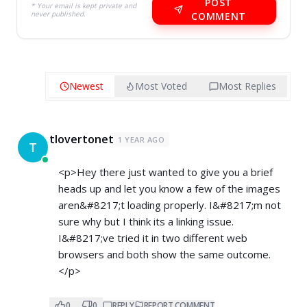
POST
* Your email is kept private and
never published.
COMMENT
Newest
Most Voted
Most Replies
tlovertonet
1 YEAR AGO
T
<p>Hey there just wanted to give you a brief
heads up and let you know a few of the images
aren&#8217;t loading properly. I&#8217;m not
sure why but I think its a linking issue.
I&#8217;ve tried it in two different web
browsers and both show the same outcome.
</p>
0
0
REPLY
REPORT COMMENT