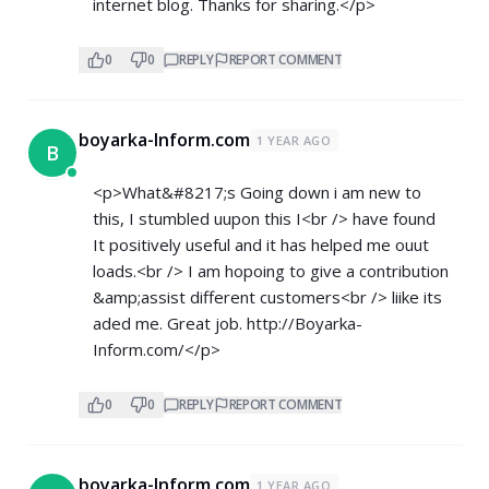
internet blog. Thanks for sharing.</p>
0
0
REPLY
REPORT COMMENT
boyarka-Inform.com
1 YEAR AGO
B
<p>What&#8217;s Going down i am new to
this, I stumbled uupon this I<br /> have found
It positively useful and it has helped me ouut
loads.<br /> I am hopoing to give a contribution
&amp;assist different customers<br /> liike its
aded me. Great job.
http://Boyarka-
Inform.com/</p>
0
0
REPLY
REPORT COMMENT
boyarka-Inform.com
1 YEAR AGO