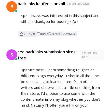
backlinks kaufen sinnvoll
9 MONTHS AGO
B
<p>I always was interested in this subject and
still am, thankyou for posting.</p>
0
0
REPLY
REPORT COMMENT
seo backlinks submission sites
9 MONTHS
S
free
AGO
<p>Nice post. I learn something tougher on
different blogs everyday. It should all the time
be stimulating to learn content from other
writers and observe just a little one thing from
their store. I’d choose to use some with the
content material on my blog whether you don’t
mind. Natually I’ll offer you a link on your