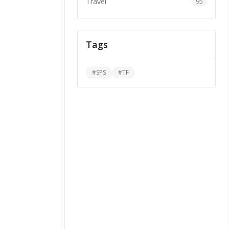
Travel
95
Tags
#
SPS
#
TF