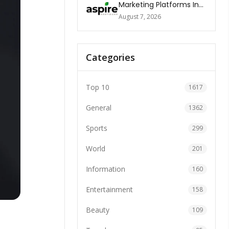
Marketing Platforms In
The World 2026
August 7, 2026
Categories
Top 10
1617
General
1362
Sports
299
World
201
Information
160
Entertainment
158
Beauty
109