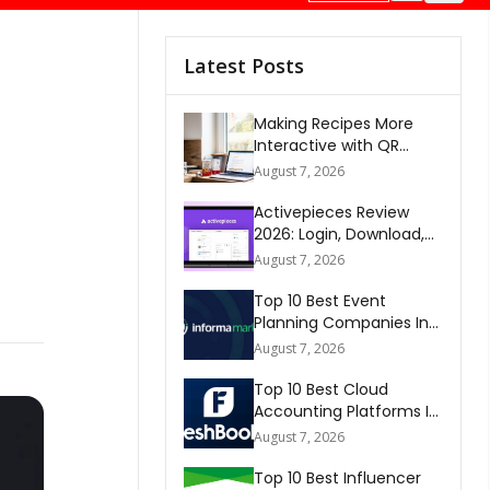
Latest Posts
Making Recipes More
Interactive with QR
Codes
August 7, 2026
Activepieces Review
2026: Login, Download,
AI, Pricing, Automation &
August 7, 2026
FAQs
Top 10 Best Event
Planning Companies In
The World 2026
August 7, 2026
Top 10 Best Cloud
Accounting Platforms In
The World 2026
August 7, 2026
Top 10 Best Influencer