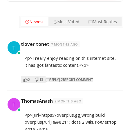
Newest
Most Voted
Most Replies
tlover tonet
7 MONTHS AGO
T
<p>I really enjoy reading on this internet site,
it has got fantastic content.</p>
2
13
REPLY
REPORT COMMENT
ThomasAnash
9 MONTHS AGO
T
<p>[url=
https://overplus.gg]wrong
build
overplus[/url] &#8211; dota 2 wiki, коллектор
дота 2</p>