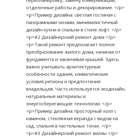
перепланировку, замену коммуникаций,
отделочные работы и декорирование. </p>
<p>Пример дизайна: светлая гостиная с
панорамными окнами, минималистичный
дизайн кухни и спальни в стиле лофт. </p>
<p>#2 Дизайнерский ремонт дома </p>
<p>Такой ремонт предполагает полное
преобразование жилого дома, начиная от
фундамента и заканчивая крышей. Здесь
важно учитывать архитектурные
особенности здания, климатические
условия региона и предпочтения
владельцев. Часто используется экодизайн,
натуральные материалы и
энергосберегающие технологии. </p>
<p>Пример дизайна: просторный холл с
камином, стеклянная веранда с видом на
сад, спальня в пастельных тонах. </p>
<p>#3 Дизайнерский ремонт виллы </p>