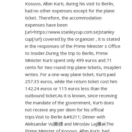
Kosovo, Albin Kurti, during his visit to Berlin,
had no other expenses except for the plane
ticket. Therefore, the accommodation
expenses have been
[url=
https://www.stanleycup.com.se]stanley
cup[/url] covered by the organizer , it is stated
in the responses of the Prime Minister s Office
to Insider.During the trip to Berlin, Prime
Minister Kurti spent only 499 euros and 71
cents for two round-trip plane tickets, Insajderi
writes. For a one-way plane ticket, Kurti paid
257.35 euros, while the return ticket cost him
142.24 euros or 115 euros less than the
outbound ticket.As it is known, since receiving
the mandate of the government, Kurti does
not receive any per diem for his official
trips.Visit to Berlin &#8211; Dinner with
Aleksandar Vu膷i膰 and Miroslav Laj膷akThe
Prime Minister of Kosovo, Albin Kurti, had