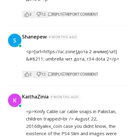
3
12
REPLY
REPORT COMMENT
Shanepew
9 MONTHS AGO
S
<p>[url=
https://uc.zone]дота
2 аниме[/url]
&#8211; umbrella чит дота, r34 dota 2</p>
2
12
REPLY
REPORT COMMENT
KaithaZinia
9 MONTHS AGO
K
<p>Kmfy Cable car cable snaps in Pakistan,
children trapped<br /> August 22,
2016Byalex_coIn case you didnt know, the
existence of the PS4 Slim and images were