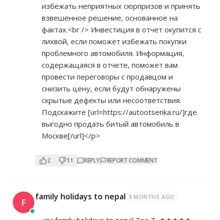
избежать неприятных сюрпризов и принять
взвешенное решение, основанное на
фактах.<br /> Инвестиция в отчет окупится с
лихвой, если поможет избежать покупки
проблемного автомобиля. Информация,
содержащаяся в отчете, поможет вам
провести переговоры с продавцом и
снизить цену, если будут обнаружены
скрытые дефекты или несоответствия.
Подскажите [url=
https://autootsenka.ru/]где
выгодно продать битый автомобиль в
Москве[/url]</p>
2
11
REPLY
REPORT COMMENT
family holidays to nepal
9 MONTHS AGO
F