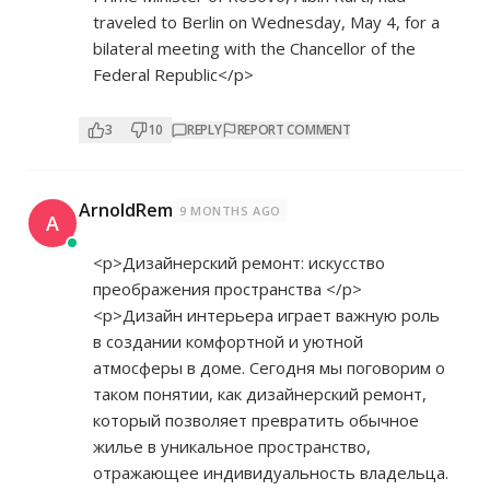
traveled to Berlin on Wednesday, May 4, for a
bilateral meeting with the Chancellor of the
Federal Republic</p>
3
10
REPLY
REPORT COMMENT
ArnoldRem
9 MONTHS AGO
A
<p>Дизайнерский ремонт: искусство
преображения пространства </p>
<p>Дизайн интерьера играет важную роль
в создании комфортной и уютной
атмосферы в доме. Сегодня мы поговорим о
таком понятии, как дизайнерский ремонт,
который позволяет превратить обычное
жилье в уникальное пространство,
отражающее индивидуальность владельца.