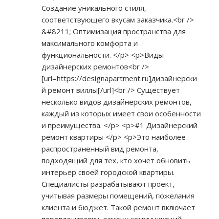
Создание уникального стиля,
соответствующего вкусам заказчика.<br />
&#8211; Оптимизация пространства для
максимального комфорта и
функциональности. </p> <p>Виды
дизайнерских ремонтов<br />
[url=
https://designapartment.ru]дизайнерски
й
ремонт виллы[/url]<br /> Существует
несколько видов дизайнерских ремонтов,
каждый из которых имеет свои особенности
и преимущества. </p> <p>#1 Дизайнерский
ремонт квартиры </p> <p>Это наиболее
распространенный вид ремонта,
подходящий для тех, кто хочет обновить
интерьер своей городской квартиры.
Специалисты разрабатывают проект,
учитывая размеры помещений, пожелания
клиента и бюджет. Такой ремонт включает