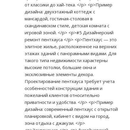
от классики до хай-тека. </p> <p>Пример
дизайна: двухэтажный коттедж с
мансардой, гостиная-столовая в
скандинавском стиле, детская комната с
игровой зоной. </p> <p>#5 Дизайнерский
ремонт пентхауса </p> <p>Пентхаус — это
элитное жилье, расположенное на верхних
этажах зданий с панорамными видами. Для
такого типа недвижимости характерны
высокие потолки, большие окна и
эксклюзивные элементы декора.
Проектирование пентхауса требует учета
особенностей конструкции здания и
пожеланий клиентов относительно
приватности и удобства. </p> <p>Пример
дизайна: современный пентхаус с открытой
планировкой, кабинет с видом на город,
зона отдыха с джакузи. </p>