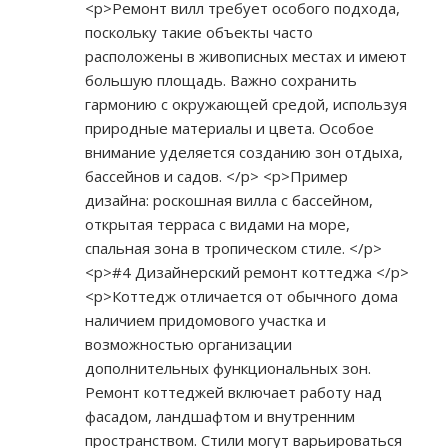
<p>Ремонт вилл требует особого подхода,
поскольку такие объекты часто
расположены в живописных местах и имеют
большую площадь. Важно сохранить
гармонию с окружающей средой, используя
природные материалы и цвета. Особое
внимание уделяется созданию зон отдыха,
бассейнов и садов. </p> <p>Пример
дизайна: роскошная вилла с бассейном,
открытая терраса с видами на море,
спальная зона в тропическом стиле. </p>
<p>#4 Дизайнерский ремонт коттеджа </p>
<p>Коттедж отличается от обычного дома
наличием придомового участка и
возможностью организации
дополнительных функциональных зон.
Ремонт коттеджей включает работу над
фасадом, ландшафтом и внутренним
пространством. Стили могут варьироваться