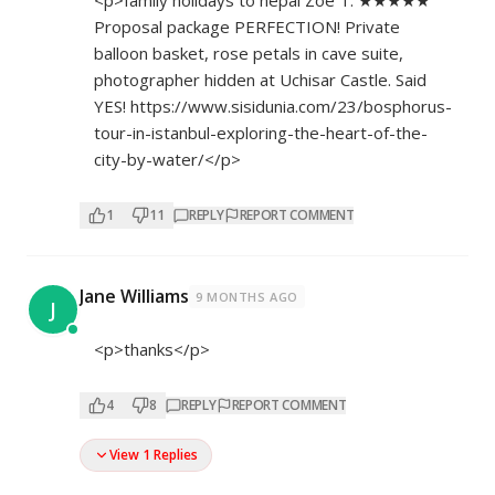
<p>family holidays to nepal Zoe T. ★★★★★
Proposal package PERFECTION! Private
balloon basket, rose petals in cave suite,
photographer hidden at Uchisar Castle. Said
YES!
https://www.sisidunia.com/23/bosphorus-
tour-in-istanbul-exploring-the-heart-of-the-
city-by-water/</p>
1
11
REPLY
REPORT COMMENT
Jane Williams
9 MONTHS AGO
J
<p>thanks</p>
4
8
REPLY
REPORT COMMENT
View 1 Replies