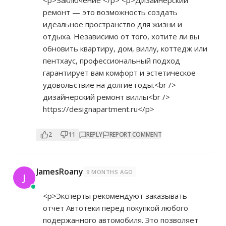
<p>Заключение </p> <p>Дизайнерский
ремонт — это возможность создать
идеальное пространство для жизни и
отдыха. Независимо от того, хотите ли вы
обновить квартиру, дом, виллу, коттедж или
пентхаус, профессиональный подход
гарантирует вам комфорт и эстетическое
удовольствие на долгие годы.<br />
дизайнерский ремонт виллы<br />
https://designapartment.ru</p>
2
11
REPLY
REPORT COMMENT
JamesRoany
9 MONTHS AGO
J
<p>Эксперты рекомендуют заказывать
отчет Автотеки перед покупкой любого
подержанного автомобиля. Это позволяет