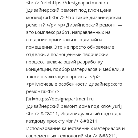
<br /> [url=
https://designapartment.ru
]дизайнерский ремонт под ключ цена
москва[/url]<br /> Что такое дизайнерский
ремонт? </p> <p>Дизайнерский ремонт —
это комплекс работ, направленных на
создание оригинального дизайна
помещения. Это не просто обновление
отделки, а полноценный творческий
процесс, включающий разработку
концепции, подбор материалов и мебели, а
также реализацию проекта. </p>
<p>Ключевые особенности дизайнерского
ремонта:<br />
[url=
https://designapartment.ru
]дизайнерский ремонт дома под ключ[/url]
<br /> &#8211; Индивидуальный подход к
каждому проекту.<br /> &#8211;
Использование качественных материалов и
современных технологий.<br /> &#8211;