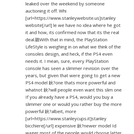
leaked over the weekend by someone
auctioning it off. Whi
[url=
https://www.stanleywebsite.us]stanley
website[/url] le we have no idea where he got
it and how, its confirmed now that its the real
deal.聽With that in mind, the PlayStation
LifeStyle is weighing in on what we think of the
consoles design, and heck, if the PS4 even
needs it. I mean, sure, every PlayStation
console has seen a slimmer revision over the
years, but given that were going to get a new
PS4 model 鈥?one thats more powerful and
whatnot 鈥?will people even want this slim one
If you already have a PS4, would you buy a
slimmer one or would you rather buy the more
powerful 鈥?albeit, more
[url=
https://www.stanleycups.it]stanley
bicchiere[/url] expensive 鈥?newer model Id
wager most of the people would choose latter,