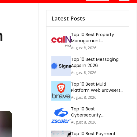
Latest Posts
า
Top 10 Best Property
Management
Companies In South
August 8, 2026
Africa 2026
Top 10 Best Messaging
Apps In 2026
August 8, 2026
Top 10 Best Multi
Platform Web Browsers
In The world 2026
August 8, 2026
Top 10 Best
Cybersecurity
Companies In America
August 8, 2026
2026
Top 10 Best Payment