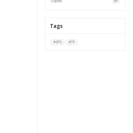
Travel
95
Tags
#
SPS
#
TF