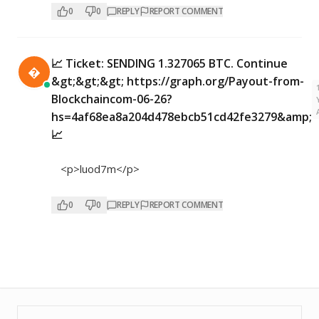
0
0
REPLY
REPORT COMMENT
📈 Ticket: SENDING 1.327065 BTC. Continue

&gt;&gt;&gt; https://graph.org/Payout-from-
Blockchaincom-06-26?
hs=4af68ea8a204d478ebcb51cd42fe3279&amp;
📈
<p>luod7m</p>
0
0
REPLY
REPORT COMMENT