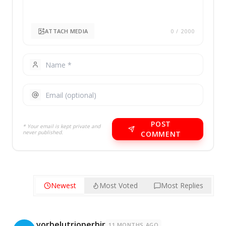
ATTACH MEDIA
0
/ 2000
POST
* Your email is kept private and
never published.
COMMENT
Newest
Most Voted
Most Replies
vorbelutrioperbir
11 MONTHS AGO