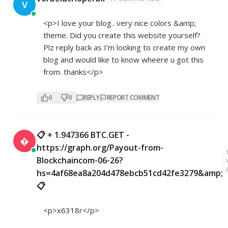
V
<p>I love your blog.. very nice colors &amp;
theme. Did you create this website yourself?
Plz reply back as I’m looking to create my own
blog and would like to know wheere u got this
from. thanks</p>
0
0
REPLY
REPORT COMMENT
📋 + 1.947366 BTC.GET -

https://graph.org/Payout-from-
Blockchaincom-06-26?
hs=4af68ea8a204d478ebcb51cd42fe3279&amp;
📋
<p>x6318r</p>