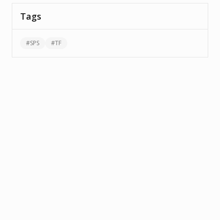
Tags
#
SPS
#
TF