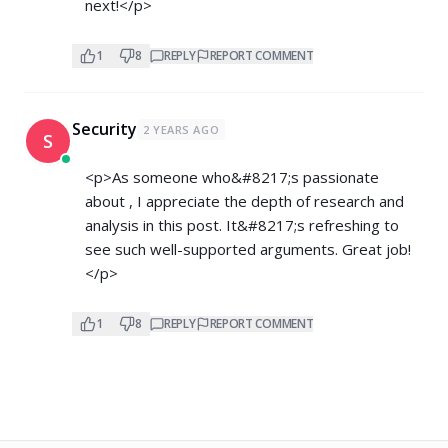
next!</p>
1
8
REPLY
REPORT COMMENT
Security
2 YEARS AGO
S
<p>As someone who&#8217;s passionate
about , I appreciate the depth of research and
analysis in this post. It&#8217;s refreshing to
see such well-supported arguments. Great job!
</p>
1
8
REPLY
REPORT COMMENT