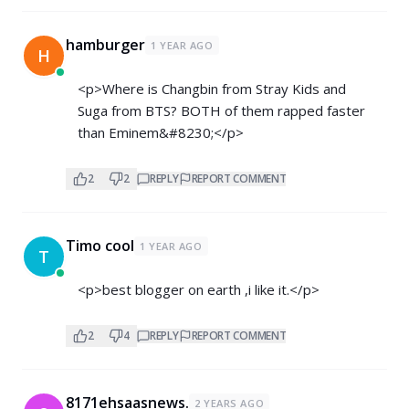
hamburger
1 YEAR AGO
H
<p>Where is Changbin from Stray Kids and
Suga from BTS? BOTH of them rapped faster
than Eminem&#8230;</p>
2
2
REPLY
REPORT COMMENT
Timo cool
1 YEAR AGO
T
<p>best blogger on earth ,i like it.</p>
2
4
REPLY
REPORT COMMENT
8171ehsaasnews.
2 YEARS AGO