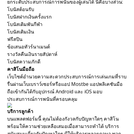
ยกระดับประสบการณ์การพนันของผู้เล่นได้ นี่คือบางส่วน:
โบนัสต้อนรับ
โบนัสฝากเงินครั้งแรก
โบนัสเดิมพันกีฬา
โบนัสเติมเงิน
ฟรีสปิน
ข้อเสนอทัวร์นาเมนต์
รางวัลคืนเงินรายสัปดาห์
โบนัสความภักดี
คาสิโนมือถือ
เว็บไซต์อำนวยความสะดวกประสบการณ์การเล่นเกมที่ราบ
รื่นผ่านเว็บเบราว์เซอร์หรือแอป Mostbe แอปพลิเคชันมือ
ถือเข้ากันได้กับอุปกรณ์ Android และ iOS มอบ
ประสบการณ์การพนันที่ครอบคลุม
บริการลูกค้า
บนแพลตฟอร์มนี้ คุณไม่ต้องกังวลกับปัญหาใดๆ คาสิโน
พร้อมให้ความช่วยเหลือเสมอเมื่อสามารถทำได้ บริการ
สนับสนุนเกี่ยวกับปัญหาใดๆ มีให้บริการหลายภาษา พวก