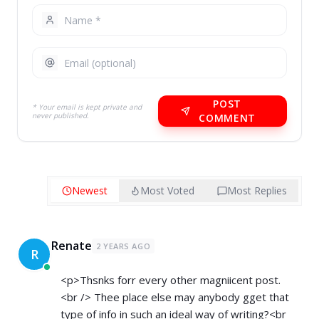
POST
* Your email is kept private and
never published.
COMMENT
Newest
Most Voted
Most Replies
Renate
2 YEARS AGO
R
<p>Thsnks forr every other magniicent post.
<br /> Thee place else may anybody gget that
type of info in such an ideal way of writing?<br