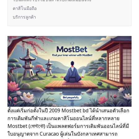
คาสิโนมือถือ
บริการลูกค้า
ตั้งแต่เริ่มก่อตั้งในปี 2009 Mostbet bd ได้นำเสนอตัวเลือก
การเดิมพันกีฬาและเกมคาสิโนออนไลน์ที่หลากหลาย
Mostbet (
মোস্টবেট
) เป็นแพลตฟอร์มการเดิมพันออนไลน์ที่มี
ใบอนุญาตจาก Curacao ผู้เล่นในบังกลาเทศสามารถ