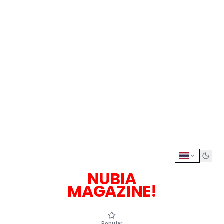
NUBIA
MAGAZINE!
Popular