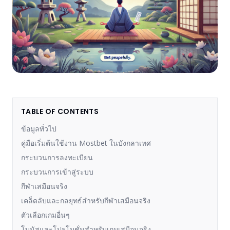
TABLE OF CONTENTS
ข้อมูลทั่วไป
คู่มือเริ่มต้นใช้งาน Mostbet ในบังกลาเทศ
กระบวนการลงทะเบียน
กระบวนการเข้าสู่ระบบ
กีฬาเสมือนจริง
เคล็ดลับและกลยุทธ์สำหรับกีฬาเสมือนจริง
ตัวเลือกเกมอื่นๆ
โบนัสและโปรโมชั่นสำหรับเกมเสมือนจริง