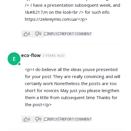
/> I have a presentation subsequent week, and
I&#8217;m on the look<br /> for such info.
https://zeleniymis.com.ua/</p>
0
0
REPLY
REPORT COMMENT
eco-flow
2 YEARS AGO
E
<p>I do believe all the ideas youve presented
for your post They are really convincing and will
certainly work Nonetheless the posts are too
short for novices May just you please lengthen
them a little from subsequent time Thanks for
the post</p>
0
0
REPLY
REPORT COMMENT