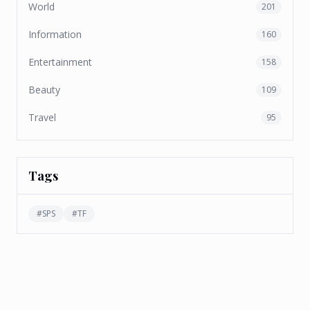
World
201
Information
160
Entertainment
158
Beauty
109
Travel
95
Tags
#
SPS
#
TF