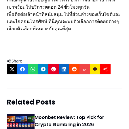
เขาพร้อมให้บริการตลอด 24 ชั่วโมงทุกวัน
เพื่อติดต่อเจ้าหน้าที่สนับสนุน ไปที่ส่วนล่างของเว็บไซต์และ
แตะไอคอนโทรศัพท์ ที่นี่คุณจะพบตัวเลือกการติดต่อต่างๆ
เลือกตัวเลือกที่เหมาะกับคุณที่สุด
Share
Related Posts
Moonbet Review: Top Pick for
Crypto Gambling in 2026