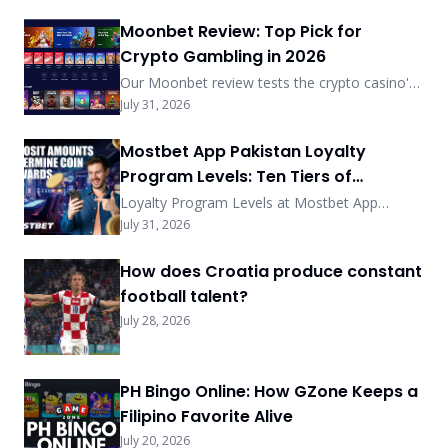
Moonbet Review: Top Pick for
Crypto Gambling in 2026
Our Moonbet review tests the crypto casino's
sub-5-min payouts, no-KYC-under-$2,000
July 31, 2026
policy, and MoonRake rewards. See how it
ranks among 2026's best.
Mostbet App Pakistan Loyalty
Program Levels: Ten Tiers of
Exclusive Privileges
Loyalty Program Levels at Mostbet App
Pakistan feature ten tiers with coin exchange
July 31, 2026
rates, point earning methods, deposit
bonuses, status rewards, promo shop prizes,
How does Croatia produce constant
redemption steps, and progress tracking for
football talent?
2026.
July 28, 2026
PH Bingo Online: How GZone Keeps a
Filipino Favorite Alive
July 20, 2026