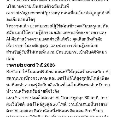
นโยบายความเป็นส่วนตัวฉบับเต็มที่
card.biz/agreement/privacy ก่อนเชื่อมโยงข้อมูลลูกค้าที่
ละเอียดอ่อนใดๆ
โดยรวมแล้ว ประสบการณ์ผู้ใช้ค่อนข้างจะเรียบหรูและทัน
สมัย แอปให้ความรู้สึกร่วมสมัย แดชบอร์ดสะอาดตา และ
AI คือตัวสร้างความแตกต่างที่แท้จริง จุดเสียดสีหลักคือ
เรื่องราคาในระดับสูงสุด และช่วงการเรียนรู้เล็กน้อย
สำหรับผู้รับที่ไม่เคยเห็นนามบัตรแบบกระเป๋าเงินดิจิทัลมา
ก่อน
ราคา BizCard ในปี 2026
BizCard ใช้โมเดลฟรีเมียม แผนฟรีให้คุณสร้างนามบัตร AI,
สแกนนามบัตรกระดาษ และแชร์ไฟล์ได้สูงสุดสิบไฟล์ เพียง
พอที่จะทำความรู้จักกับผลิตภัณฑ์ แต่ไม่เพียงพอสำหรับการ
ทำงานสร้างเครือข่ายที่จริงจัง
แผน Starter ปลดล็อคเวลา AI Clone พูดคุย 30 นาที, การ
ฝังเว็บไซต์, แชร์ไฟล์สูงสุด 20 ไฟล์, งานนำเสนอที่บรรยาย
ด้วย AI และเครดิตโบนัสหนึ่งพันเครดิต แผน Pro ซึ่งมา