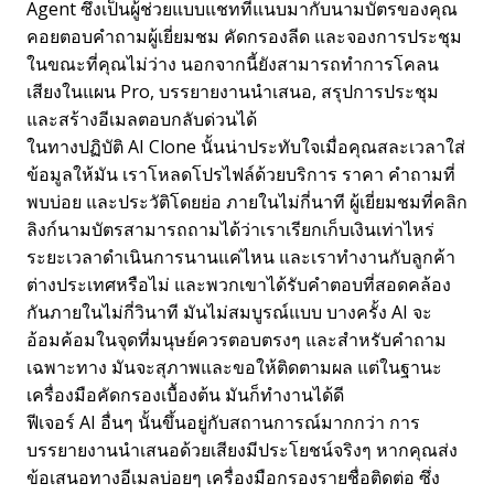
Agent ซึ่งเป็นผู้ช่วยแบบแชทที่แนบมากับนามบัตรของคุณ
คอยตอบคำถามผู้เยี่ยมชม คัดกรองลีด และจองการประชุม
ในขณะที่คุณไม่ว่าง นอกจากนี้ยังสามารถทำการโคลน
เสียงในแผน Pro, บรรยายงานนำเสนอ, สรุปการประชุม
และสร้างอีเมลตอบกลับด่วนได้
ในทางปฏิบัติ AI Clone นั้นน่าประทับใจเมื่อคุณสละเวลาใส่
ข้อมูลให้มัน เราโหลดโปรไฟล์ด้วยบริการ ราคา คำถามที่
พบบ่อย และประวัติโดยย่อ ภายในไม่กี่นาที ผู้เยี่ยมชมที่คลิก
ลิงก์นามบัตรสามารถถามได้ว่าเราเรียกเก็บเงินเท่าไหร่
ระยะเวลาดำเนินการนานแค่ไหน และเราทำงานกับลูกค้า
ต่างประเทศหรือไม่ และพวกเขาได้รับคำตอบที่สอดคล้อง
กันภายในไม่กี่วินาที มันไม่สมบูรณ์แบบ บางครั้ง AI จะ
อ้อมค้อมในจุดที่มนุษย์ควรตอบตรงๆ และสำหรับคำถาม
เฉพาะทาง มันจะสุภาพและขอให้ติดตามผล แต่ในฐานะ
เครื่องมือคัดกรองเบื้องต้น มันก็ทำงานได้ดี
ฟีเจอร์ AI อื่นๆ นั้นขึ้นอยู่กับสถานการณ์มากกว่า การ
บรรยายงานนำเสนอด้วยเสียงมีประโยชน์จริงๆ หากคุณส่ง
ข้อเสนอทางอีเมลบ่อยๆ เครื่องมือกรองรายชื่อติดต่อ ซึ่ง