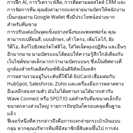
การฝึก AI, การวิเคราะห์ลีด, การติดตามผลสไตล์ CRM และ
การจัดการทีม คุณยังสามารถแจกจ่ายนามบัตรให้พนักงาน
เป็นกลุ่มผ่าน Google Wallet ซึ่งมีประโยชน์อย่างมาก
สำหรับทีมขาย
การปรับแต่งเป็นจุดแข็งอย่างหนึ่งของแพลตฟอร์ม คุณ
สามารถเปลี่ยนสี, แบบอักษร, เค้าโครง, เพิ่มโลโก้, ฝัง
วิดีโอ, ลิงก์ไปยังพอร์ตโฟลิโอ, ใส่วิดเจ็ตจองปฏิทิน และอื่นๆ
อีกมากมาย นามบัตรแบบโต้ตอบให้ความรู้สึกใกล้เคียงกับ
เว็บไซต์ขนาดเล็กมากกว่านามบัตรแบนๆ ซึ่งเป็นทิศทางที่
ถูกต้องสำหรับผลิตภัณฑ์ที่เน้นดิจิทัลเป็นหลัก
การผสานรวมอยู่ในระดับที่ใช้ได้ BizCard เชื่อมต่อกับ
HubSpot, Salesforce, Zoho และเครื่องมือการตลาดทาง
อีเมลอีกสองสามตัว มันไม่ได้ผสานรวมได้มากเท่ากับ
Wave Connect หรือ SPOTIO แต่สำหรับทีมขนาดเล็กถึง
ขนาดกลางส่วนใหญ่ รายการปัจจุบันก็ครอบคลุมพื้นฐาน
แล้ว
ฟีเจอร์หนึ่งที่ควรกล่าวถึงคือการแจกจ่ายกระเป๋าเงินแบบ
กลุ่ม หากคุณบริหารทีมที่มีสมาชิกยี่สิบคนขึ้นไป การส่ง