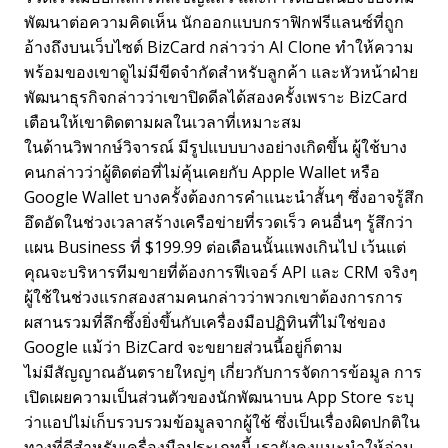
พัฒนาต่อความคิดเห็น นักออกแบบกราฟิกฟรีแลนซ์ที่ถูก
อ้างถึงบนเว็บไซต์ BizCard กล่าวว่า AI Clone ทำให้ความ
พร้อมของเขาดูไม่มีขีดจำกัดสำหรับลูกค้า และหัวหน้าฝ่าย
พัฒนาธุรกิจกล่าวว่าเขาปิดดีลได้สองครั้งเพราะ BizCard
เตือนให้เขาติดตามผลในเวลาที่เหมาะสม
ในด้านวิพากษ์วิจารณ์ มีรูปแบบบางอย่างเกิดขึ้น ผู้ใช้บาง
คนกล่าวว่าผู้ติดต่อที่ไม่คุ้นเคยกับ Apple Wallet หรือ
Google Wallet บางครั้งต้องการคำแนะนำสั้นๆ ซึ่งอาจรู้สึก
อึดอัดในช่วงเวลาสร้างเครือข่ายที่รวดเร็ว คนอื่นๆ รู้สึกว่า
แผน Business ที่ $199.99 ต่อเดือนนั้นแพงเกินไป เว้นแต่
คุณจะบริหารทีมขายที่ต้องการฟีเจอร์ API และ CRM จริงๆ
ผู้ใช้ในช่วงแรกสองสามคนกล่าวว่าพวกเขาต้องการการ
ผสานรวมที่ลึกซึ้งยิ่งขึ้นกับเครื่องมือปฏิทินที่ไม่ใช่ของ
Google แม้ว่า BizCard จะขยายส่วนนี้อยู่ก็ตาม
ไม่มีสัญญาณอันตรายใหญ่ๆ เกี่ยวกับการจัดการข้อมูล การ
เปิดเผยความเป็นส่วนตัวของนักพัฒนาบน App Store ระบุ
ว่าแอปไม่เก็บรวบรวมข้อมูลจากผู้ใช้ ซึ่งเป็นเรื่องผิดปกติใน
ทางที่ดีสำหรับเครื่องมือประเภทนี้ เรายังคงแนะนำให้อ่าน