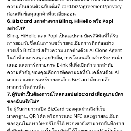
ความเป็นส่วนตัวฉบับเต็มที่ card.biz/agreement/privacy
ก่อนเพิ่มข้อมูลลูกค้าที่ละเอียดอ่อน
6. BizCard แตกต่างจาก Blinq, HiHello หรือ Popl
อย่างไร?
Blinq, HiHello และ Popl เป็นแอปนามบัตรดิจิทัลที่ได้รับ
การยอมรับซึ่งเน้นการแชร์รายละเอียดการติดต่ออย่าง
รวดเร็ว BizCard สร้างความแตกต่างด้วย AI Clone Agent
ในตัวที่สามารถพูดคุยกับลีด, การโคลนเสียงสำหรับงานนำ
เสนอ และการ์ดกายภาพ E-ink ที่เพิ่งเปิดตัว หากลำดับ
ความสำคัญของคุณคือการติดตามผลที่ขับเคลื่อนด้วย AI
มากกว่าแค่การแชร์รายละเอียด BizCard มีความลึก
มากกว่าในด้านนั้น
7. ผู้รับจำเป็นต้องดาวน์โหลดแอป BizCard เพื่อดูนามบัตร
ของฉันหรือไม่?
ไม่ ผู้รับสามารถเปิด BizCard ของคุณผ่านลิงก์เว็บ
มาตรฐาน, QR โค้ด หรือการแตะ NFC และดูรายละเอียด
ของคุณในเบราว์เซอร์ใดก็ได้ พวกเขายังสามารถบันทึกราย
ชื่อติดต่อของคุณลงในโทรศัพท์ได้โดยตรง แอปจำเป็นก็ต่อ