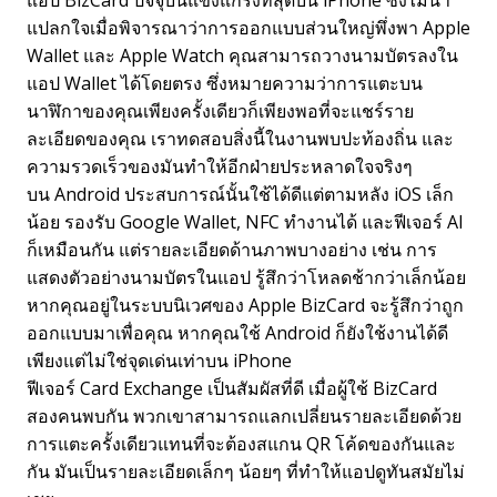
แอป BizCard ปัจจุบันแข็งแกร่งที่สุดบน iPhone ซึ่งไม่น่า
แปลกใจเมื่อพิจารณาว่าการออกแบบส่วนใหญ่พึ่งพา Apple
Wallet และ Apple Watch คุณสามารถวางนามบัตรลงใน
แอป Wallet ได้โดยตรง ซึ่งหมายความว่าการแตะบน
นาฬิกาของคุณเพียงครั้งเดียวก็เพียงพอที่จะแชร์ราย
ละเอียดของคุณ เราทดสอบสิ่งนี้ในงานพบปะท้องถิ่น และ
ความรวดเร็วของมันทำให้อีกฝ่ายประหลาดใจจริงๆ
บน Android ประสบการณ์นั้นใช้ได้ดีแต่ตามหลัง iOS เล็ก
น้อย รองรับ Google Wallet, NFC ทำงานได้ และฟีเจอร์ AI
ก็เหมือนกัน แต่รายละเอียดด้านภาพบางอย่าง เช่น การ
แสดงตัวอย่างนามบัตรในแอป รู้สึกว่าโหลดช้ากว่าเล็กน้อย
หากคุณอยู่ในระบบนิเวศของ Apple BizCard จะรู้สึกว่าถูก
ออกแบบมาเพื่อคุณ หากคุณใช้ Android ก็ยังใช้งานได้ดี
เพียงแต่ไม่ใช่จุดเด่นเท่าบน iPhone
ฟีเจอร์ Card Exchange เป็นสัมผัสที่ดี เมื่อผู้ใช้ BizCard
สองคนพบกัน พวกเขาสามารถแลกเปลี่ยนรายละเอียดด้วย
การแตะครั้งเดียวแทนที่จะต้องสแกน QR โค้ดของกันและ
กัน มันเป็นรายละเอียดเล็กๆ น้อยๆ ที่ทำให้แอปดูทันสมัยไม่