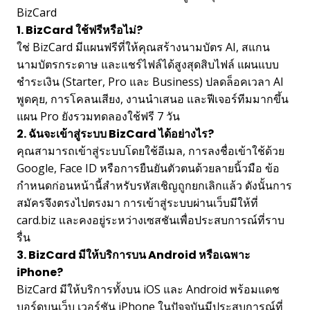
BizCard
1. BizCard ใช้ฟรีหรือไม่?
ใช่ BizCard มีแผนฟรีที่ให้คุณสร้างนามบัตร AI, สแกน
นามบัตรกระดาษ และแชร์ไฟล์ได้สูงสุดสิบไฟล์ แผนแบบ
ชำระเงิน (Starter, Pro และ Business) ปลดล็อคเวลา AI
พูดคุย, การโคลนเสียง, งานนำเสนอ และฟีเจอร์ทีมมากขึ้น
แผน Pro ยังรวมทดลองใช้ฟรี 7 วัน
2. ฉันจะเข้าสู่ระบบ BizCard ได้อย่างไร?
คุณสามารถเข้าสู่ระบบโดยใช้อีเมล, การลงชื่อเข้าใช้ด้วย
Google, Face ID หรือการยืนยันตัวตนด้วยลายนิ้วมือ ข้อ
กำหนดก่อนหน้านี้สำหรับรหัสเชิญถูกยกเลิกแล้ว ดังนั้นการ
สมัครจึงตรงไปตรงมา การเข้าสู่ระบบผ่านเว็บมีให้ที่
card.biz และคงอยู่ระหว่างเซสชันเพื่อประสบการณ์ที่ราบ
รื่น
3. BizCard มีให้บริการบน Android หรือเฉพาะ
iPhone?
BizCard มีให้บริการทั้งบน iOS และ Android พร้อมแดช
บอร์ดบนเว็บ เวอร์ชัน iPhone ในปัจจุบันมีประสบการณ์ที่