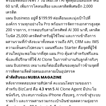
พร้อมทดลองใช้ฟรี 7 วัน เพิ่มเวลา AI พูดคุยเป็นสองเท่าคือ
60 นาที, เพิ่มการโคลนเสียง และเครดิตพิเศษอีก 2,000
เครดิต
แผน Business อยู่ที่ $199.99 ต่อเดือนและมุ่งเป้าไปที่
องค์กร รวมทุกอย่างใน Pro พร้อมการจัดการเอกสารสูงสุด
200 รายการ, การตอบรับสายโทรศัพท์ AI 300 นาที, เครดิต
โบนัส 25,000 เครดิตสำหรับผู้ใช้ใหม่ และการเข้าถึงการ
ผสานรวมที่กำลังจะมาทั้งหมด รวมถึง API, CRM และ IMS
ความเห็นตรงไปตรงมา: แผนฟรีและ Starter คือจุดที่ผู้ใช้
ส่วนใหญ่จะพอใจมากที่สุด แผน Pro คุ้มค่าสำหรับฟรีแลน
ซ์และที่ปรึกษาที่ใช้ AI Clone ในการทำงานกับลูกค้าจริงๆ
แผน Business เหมาะสมก็ต่อเมื่อทีมของคุณก้าวข้ามจุดที่
การติดตามลีดด้วยตนเองกลายเป็นอุปสรรค
คำตัดสินของ NUBIA MAGAZINE
หลังจากทดสอบหลายสัปดาห์ คะแนนโดยรวมของเรา
สำหรับ BizCard คือ
4.3 จาก 5
AI Clone Agent มีประโย
ชน์จริงๆ, ประสบการณ์บน iPhone เรียบหรู, การเข้าสู่ระบบ
รวดเร็ว และการผสานรวมกระเป๋าเงินช่วยลดความยุ่งยาก