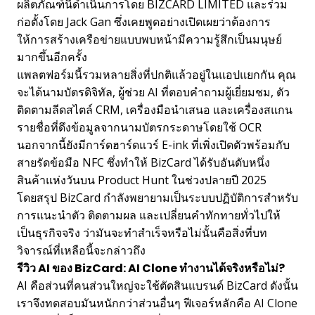
ผลิตภัณฑ์นี้ดำเนินการโดย BIZCARD LIMITED และร่วม
ก่อตั้งโดย Jack Gan ซึ่งเคยพูดอย่างเปิดเผยว่าต้องการ
ให้การสร้างเครือข่ายแบบพบหน้ามีความรู้สึกเป็นมนุษย์
มากขึ้นอีกครั้ง
แพลตฟอร์มนี้รวมหลายสิ่งที่ปกติแล้วอยู่ในแอปแยกกัน คุณ
จะได้นามบัตรดิจิทัล, ผู้ช่วย AI ที่ตอบคำถามผู้เยี่ยมชม, ตัว
ติดตามลีดสไตล์ CRM, เครื่องมือนำเสนอ และเครื่องสแกน
รายชื่อที่ดึงข้อมูลจากนามบัตรกระดาษโดยใช้ OCR
นอกจากนี้ยังมีการ์ดฮาร์ดแวร์ E-ink ที่เพิ่งเปิดตัวพร้อมกับ
สายรัดข้อมือ NFC ซึ่งทำให้ BizCard ได้รับอันดับหนึ่ง
สินค้าแห่งวันบน Product Hunt ในช่วงปลายปี 2025
โดยสรุป BizCard กำลังพยายามเป็นระบบปฏิบัติการสำหรับ
การแนะนำตัว ติดตามผล และเปลี่ยนคำทักทายทั่วไปให้
เป็นธุรกิจจริง ว่ามันจะทำสำเร็จหรือไม่นั้นคือสิ่งที่บท
วิจารณ์ที่เหลือนี้จะกล่าวถึง
รีวิว AI ของ BizCard: AI Clone ทำงานได้จริงหรือไม่?
AI คือส่วนที่คนส่วนใหญ่จะใช้ตัดสินแบรนด์ BizCard ดังนั้น
เราจึงทดสอบมันหนักกว่าส่วนอื่นๆ ฟีเจอร์หลักคือ AI Clone