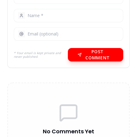
POST
* Your email is kept private and
never published.
COMMENT
No Comments Yet