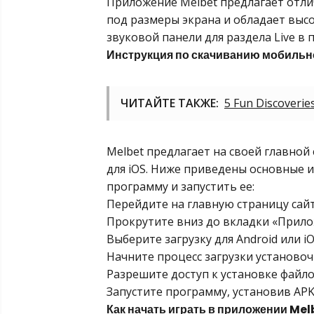
Приложение Melbet предлагает отли
под размеры экрана и обладает выс
звуковой панели для раздела Live в
Инструкция по скачиванию мобильн
ЧИТАЙТЕ ТАКЖЕ:
5 Fun Discoverie
Melbet предлагает на своей главной 
для iOS. Ниже приведены основные и
программу и запустить ее:
Перейдите на главную страницу сайт
Прокрутите вниз до вкладки «Прило
Выберите загрузку для Android или iO
Начните процесс загрузки установоч
Разрешите доступ к установке файло
Запустите программу, установив APK
Как начать играть в приложении Mel