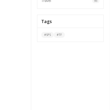
Travel
95
Tags
#
SPS
#
TF