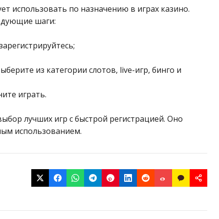
ует использовать по назначению в играх казино.
едующие шаги:
зарегистрируйтесь;
ыберите из категории слотов, live-игр, бинго и
ните играть.
ыбор лучших игр с быстрой регистрацией. Оно
ным использованием.