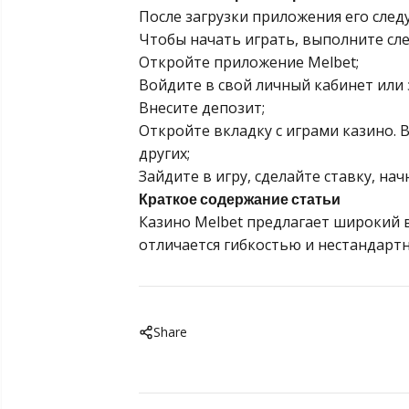
После загрузки приложения его след
Чтобы начать играть, выполните сл
Откройте приложение Melbet;
Войдите в свой личный кабинет или 
Внесите депозит;
Откройте вкладку с играми казино. В
других;
Зайдите в игру, сделайте ставку, нач
Краткое содержание статьи
Казино Melbet предлагает широкий в
отличается гибкостью и нестандарт
Share