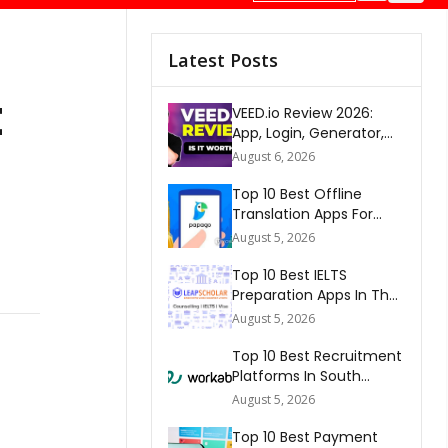
Latest Posts
t
VEED.io Review 2026:
App, Login, Generator,
Download, AI & FAQs
August 6, 2026
Top 10 Best Offline
Translation Apps For
Travel In 2026
August 5, 2026
Top 10 Best IELTS
Preparation Apps In The
World 2026
August 5, 2026
Top 10 Best Recruitment
Platforms In South
Africa 2026
August 5, 2026
Top 10 Best Payment