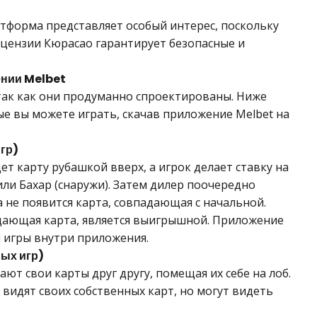
атформа представляет особый интерес, поскольку
ицензии Кюрасао гарантирует безопасные и
ении Melbet
так как они продуманно спроектированы. Ниже
е вы можете играть, скачав приложение Melbet на
гр)
дет карту рубашкой вверх, а игрок делает ставку на
 или Бахар (снаружи). Затем дилер поочередно
а не появится карта, совпадающая с начальной.
адающая карта, является выигрышной. Приложение
 игры внутри приложения.
ных игр)
ют свои карты друг другу, помещая их себе на лоб.
 видят своих собственных карт, но могут видеть