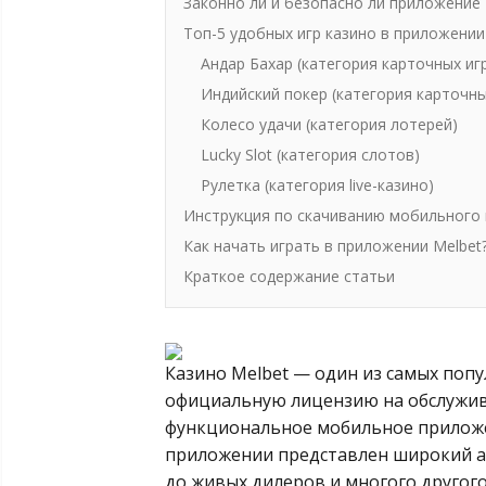
Законно ли и безопасно ли приложение 
Топ-5 удобных игр казино в приложении
Андар Бахар (категория карточных иг
Индийский покер (категория карточны
Колесо удачи (категория лотерей)
Lucky Slot (категория слотов)
Рулетка (категория live-казино)
Инструкция по скачиванию мобильного
Как начать играть в приложении Melbet
Краткое содержание статьи
Казино Melbet — один из самых поп
официальную лицензию на обслужив
функциональное
мобильное прилож
приложении представлен широкий ас
до живых дилеров и многого другого