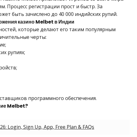
м. Процесс регистрации прост и быстр. За
жет быть зачислено до 40 000 индийских рупий.
жения казино Melbet в Индии
ностей, которые делают его таким популярным
личительные черты:
ие;
их рупиях;
ройств;
оставщиков программного обеспечения.
ние Melbet?
26: Login, Sign Up, App, Free Plan & FAQs