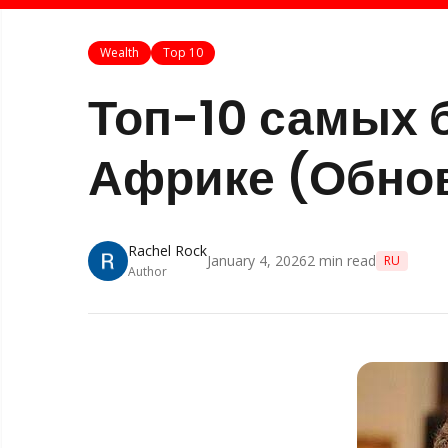
Wealth
Top 10
Топ-10 самых 
Африке (Обно
Rachel Rock
January 4, 2026
2
min read
RU
Author