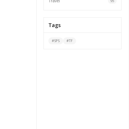
Travel
95
Tags
#
SPS
#
TF