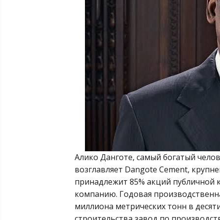
Алико Данготе, самый богатый челов
возглавляет Dangote Cement, крупн
принадлежит 85% акций публичной 
компанию. Годовая производственна
миллиона метрических тонн в десяти
строительства завод по производств