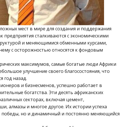
сложных мест в мире для создания и поддержания
ак предприятия сталкиваются с экономическими
труктурой и меняющимися обменными курсами,
ему с осторожностью относятся к фондовым
торических максимумов, самые богатые люди Африки
ебольшое улучшение своего благосостояния, что
я год назад.
зионеров и бизнесменов, успешно работает в
чительные богатства. Эти десять африканских
различных секторах, включая цемент,
и, алмазы и многое другое. Их истории успеха
е победы, но и динамичный и постоянно меняющийся