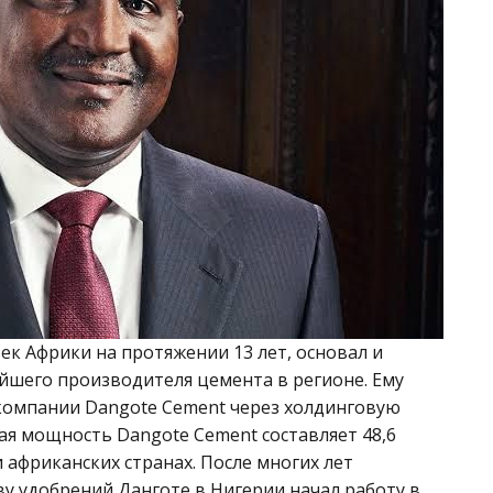
ек Африки на протяжении 13 лет, основал и
ейшего производителя цемента в регионе. Ему
компании Dangote Cement через холдинговую
я мощность Dangote Cement составляет 48,6
 африканских странах. После многих лет
у удобрений Данготе в Нигерии начал работу в