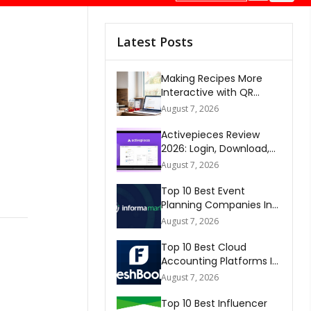
Latest Posts
Making Recipes More
Interactive with QR
Codes
August 7, 2026
Activepieces Review
2026: Login, Download,
AI, Pricing, Automation &
August 7, 2026
FAQs
Top 10 Best Event
Planning Companies In
The World 2026
August 7, 2026
Top 10 Best Cloud
Accounting Platforms In
The World 2026
August 7, 2026
Top 10 Best Influencer