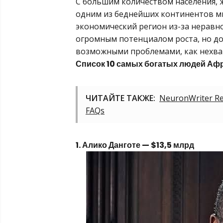
С большим количеством населения, ж
одним из беднейших континентов ми
экономический регион из-за неравн
огромным потенциалом роста, но до
возможными проблемами, как нехва
Список 10 самых богатых людей Афр
ЧИТАЙТЕ ТАКЖЕ:
NeuronWriter Rev
FAQs
1. Алико Данготе — $13,5 млрд