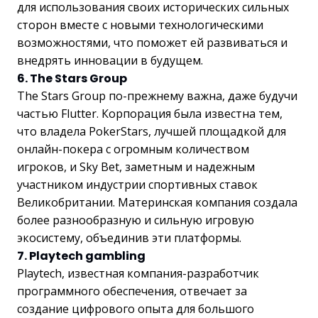
для использования своих исторических сильных
сторон вместе с новыми технологическими
возможностями, что поможет ей развиваться и
внедрять инновации в будущем.
6. The Stars Group
The Stars Group по-прежнему важна, даже будучи
частью Flutter. Корпорация была известна тем,
что владела PokerStars, лучшей площадкой для
онлайн-покера с огромным количеством
игроков, и Sky Bet, заметным и надежным
участником индустрии спортивных ставок
Великобритании. Материнская компания создала
более разнообразную и сильную игровую
экосистему, объединив эти платформы.
7. Playtech gambling
Playtech, известная компания-разработчик
программного обеспечения, отвечает за
создание цифрового опыта для большого