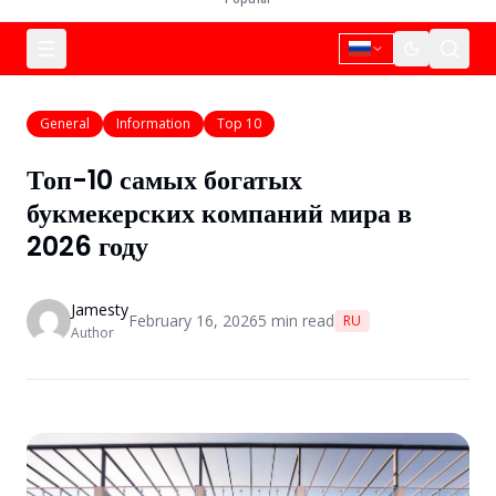
General
Information
Top 10
Топ-10 самых богатых
букмекерских компаний мира в
2026 году
Jamesty
February 16, 2026
5
min read
RU
Author