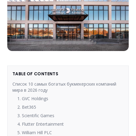
TABLE OF CONTENTS
Список 10 самых богатых букмекерских компаний
мира в 2026 году
1. GVC Holdings
2. Bet365
3. Scientific Games
4. Flutter Entertainment
5. William Hill PLC