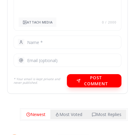
ATTACH MEDIA
0
/ 2000
POST
* Your email is kept private and
never published.
COMMENT
Newest
Most Voted
Most Replies