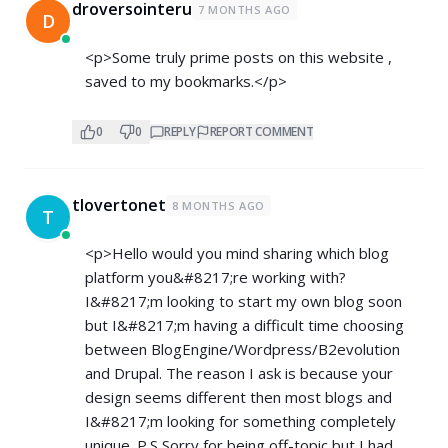
droversointeru
7 MONTHS AGO
D
<p>Some truly prime posts on this website ,
saved to my bookmarks.</p>
0
0
REPLY
REPORT COMMENT
tlovertonet
8 MONTHS AGO
T
<p>Hello would you mind sharing which blog
platform you&#8217;re working with?
I&#8217;m looking to start my own blog soon
but I&#8217;m having a difficult time choosing
between BlogEngine/Wordpress/B2evolution
and Drupal. The reason I ask is because your
design seems different then most blogs and
I&#8217;m looking for something completely
unique. P.S Sorry for being off-topic but I had