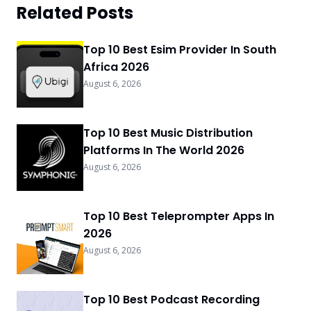
Related Posts
Top 10 Best Esim Provider In South
Africa 2026
August 6, 2026
Top 10 Best Music Distribution
Platforms In The World 2026
August 6, 2026
Top 10 Best Teleprompter Apps In
2026
August 6, 2026
Top 10 Best Podcast Recording