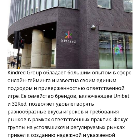
Kindred Group обладает большим опытом в сфере
онлайн-гейминга и известна своим единым
подходом и приверженностью ответственной
игре. Ее семейство брендов, включающее Unibet
и 32Red, позволяет удовлетворять
разнообразные вкусы игроков и требования
рынков в рамках ответственных практик. Фокус
группы на устоявшихся и регулируемых рынках
привел к созданию надежной и уважаемой