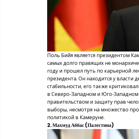
Поль Бийя является президентом Каме
самых долго правящих не монархичес
году и прошел путь по карьерной л
президента. Он находится у власти д
стабильности, его также критиковал
в Северо-Западном и Юго-Западном 
правительством и защиту прав чело
выборы, несмотря на множество про
политикой в Камеруне.
2. Махмуд Аббас (Палестина)