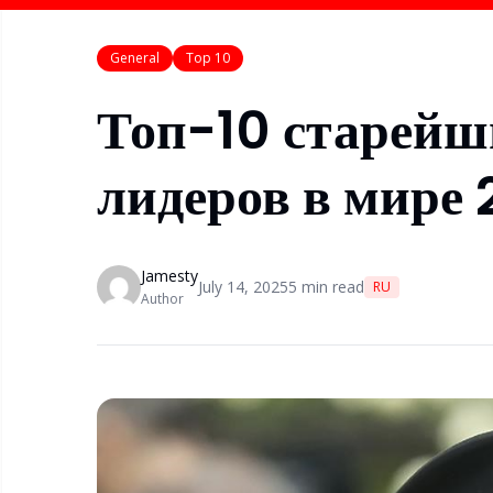
General
Top 10
Топ-10 старей
лидеров в мире 
Jamesty
July 14, 2025
5
min read
RU
Author