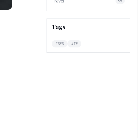
Travel
95
Tags
#
SPS
#
TF