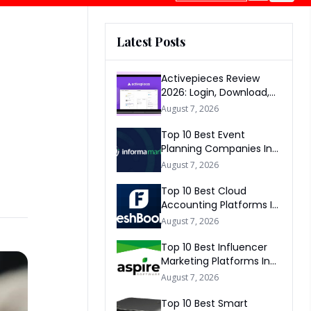
Latest Posts
Activepieces Review
2026: Login, Download,
AI, Pricing, Automation &
August 7, 2026
FAQs
Top 10 Best Event
Planning Companies In
The World 2026
August 7, 2026
Top 10 Best Cloud
Accounting Platforms In
The World 2026
August 7, 2026
Top 10 Best Influencer
Marketing Platforms In
The World 2026
August 7, 2026
Top 10 Best Smart