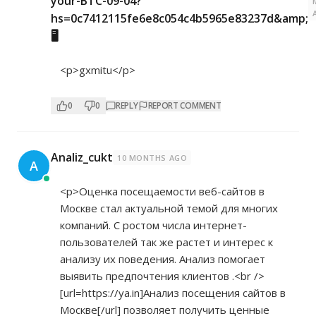
your-BTC-09-04?
hs=0c7412115fe6e8c054c4b5965e83237d&amp;
🖥
<p>gxmitu</p>
0
0
REPLY
REPORT COMMENT
Analiz_cukt
10 MONTHS AGO
A
<p>Оценка посещаемости веб-сайтов в
Москве стал актуальной темой для многих
компаний. С ростом числа интернет-
пользователей так же растет и интерес к
анализу их поведения. Анализ помогает
выявить предпочтения клиентов .<br />
[url=
https://ya.in]Анализ
посещения сайтов в
Москве[/url] позволяет получить ценные