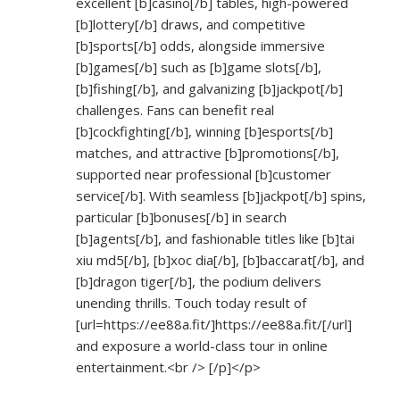
excellent [b]casino[/b] tables, high-powered
[b]lottery[/b] draws, and competitive
[b]sports[/b] odds, alongside immersive
[b]games[/b] such as [b]game slots[/b],
[b]fishing[/b], and galvanizing [b]jackpot[/b]
challenges. Fans can benefit real
[b]cockfighting[/b], winning [b]esports[/b]
matches, and attractive [b]promotions[/b],
supported near professional [b]customer
service[/b]. With seamless [b]jackpot[/b] spins,
particular [b]bonuses[/b] in search
[b]agents[/b], and fashionable titles like [b]tai
xiu md5[/b], [b]xoc dia[/b], [b]baccarat[/b], and
[b]dragon tiger[/b], the podium delivers
unending thrills. Touch today result of
[url=
https://ee88a.fit/]https://ee88a.fit/[/url]
and exposure a world-class tour in online
entertainment.<br /> [/p]</p>