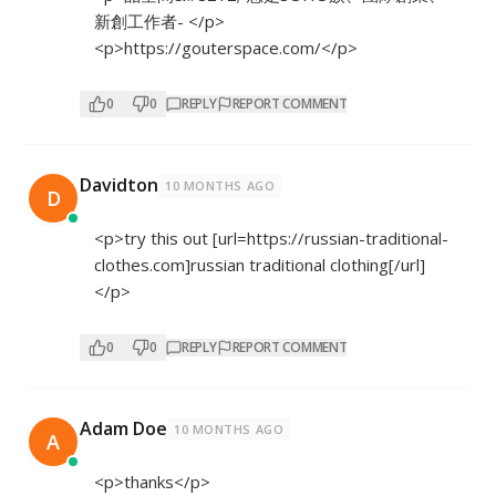
新創工作者- </p>
<p>
https://gouterspace.com/</p>
0
0
REPLY
REPORT COMMENT
Davidton
10 MONTHS AGO
D
<p>try this out [url=
https://russian-traditional-
clothes.com]russian
traditional clothing[/url]
</p>
0
0
REPLY
REPORT COMMENT
Adam Doe
10 MONTHS AGO
A
<p>thanks</p>