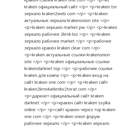
kraken официальный сайт </p> <p>kraken tor
зеркало kraken2web com </p> <p>kraken
актуальные зеркала krakenonion site </p>
<p>kraken зеркало market pw </p> <p>kraken
зеркало рабочее 2krnk biz </p> <p>kraken
зеркало рабочее market </p> <p>рабочее
зеркало кракен kraken clear com </p>
<p>kraken актуальные ссылки krakenonion
site </p> <p>kraken официальные ссылки
krakendarknet top </p> <p>рабочие ссылки
kraken для компа </p> <p>kraken вход на
сайт kraken one com </p> <p>kraken сайт
kraken2krnvkatkrnkv2torat com </p>
<p>даркнет официальный сайт kraken
darknet </p> <p>кракен сайт kraken ssylka
online </p> <p>сайт кракен через тор kraken
one com </p> <p>kraken onion форум
рабочее зеркало </p> <p>kraken зеркало