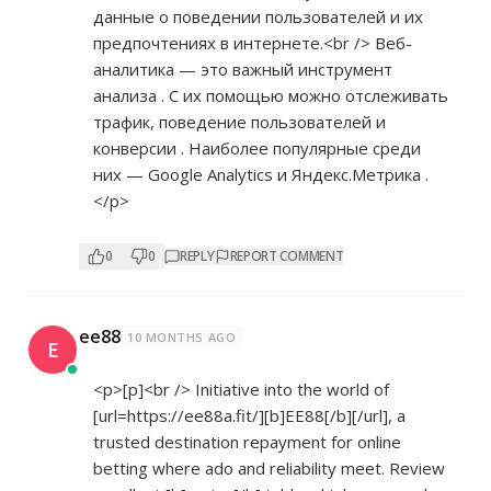
данные о поведении пользователей и их
предпочтениях в интернете.<br /> Веб-
аналитика — это важный инструмент
анализа . С их помощью можно отслеживать
трафик, поведение пользователей и
конверсии . Наиболее популярные среди
них — Google Analytics и Яндекс.Метрика .
</p>
0
0
REPLY
REPORT COMMENT
ee88
10 MONTHS AGO
E
<p>[p]<br /> Initiative into the world of
[url=
https://ee88a.fit/][b]EE88[/b][/url],
a
trusted destination repayment for online
betting where ado and reliability meet. Review