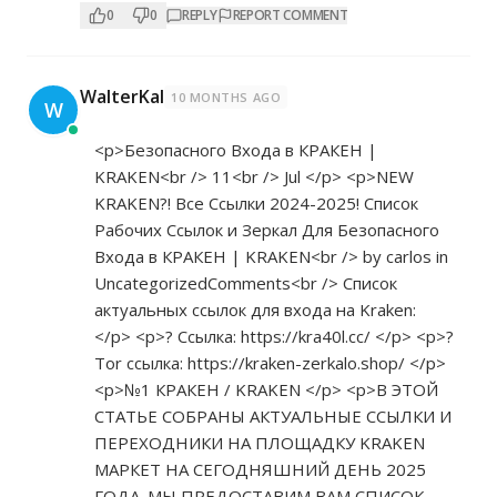
0
0
REPLY
REPORT COMMENT
WalterKal
10 MONTHS AGO
W
<p>Безопасного Входа в КРАКЕН |
KRAKEN<br /> 11<br /> Jul </p> <p>NEW
KRAKEN?! Все Ссылки 2024-2025! Список
Рабочих Ссылок и Зеркал Для Безопасного
Входа в КРАКЕН | KRAKEN<br /> by carlos in
UncategorizedComments<br /> Список
актуальных ссылок для входа на Kraken:
</p> <p>? Ссылка:
https://kra40l.cc/
</p> <p>?
Tor ссылка:
https://kraken-zerkalo.shop/
</p>
<p>№1 КРАКЕН / KRAKEN </p> <p>В ЭТОЙ
СТАТЬЕ СОБРАНЫ АКТУАЛЬНЫЕ ССЫЛКИ И
ПЕРЕХОДНИКИ НА ПЛОЩАДКУ KRAKEN
МАРКЕТ НА СЕГОДНЯШНИЙ ДЕНЬ 2025
ГОДА. МЫ ПРЕДОСТАВИМ ВАМ СПИСОК