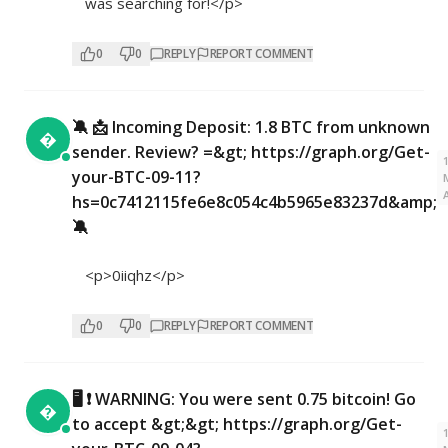
was searching for!</p>
0
0
REPLY
REPORT COMMENT
🔕 📩 Incoming Deposit: 1.8 BTC from unknown

sender. Review? =&gt; https://graph.org/Get-
your-BTC-09-11?
hs=0c7412115fe6e8c054c4b5965e83237d&amp;
🔕
<p>0iiqhz</p>
0
0
REPLY
REPORT COMMENT
🖥 ❗ WARNING: You were sent 0.75 bitcoin! Go

to accept &gt;&gt; https://graph.org/Get-