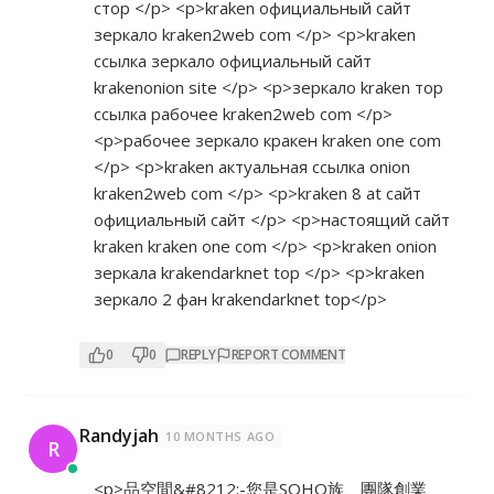
стор </p> <p>kraken официальный сайт
зеркало kraken2web com </p> <p>kraken
ссылка зеркало официальный сайт
krakenonion site </p> <p>зеркало kraken тор
ссылка рабочее kraken2web com </p>
<p>рабочее зеркало кракен kraken one com
</p> <p>kraken актуальная ссылка onion
kraken2web com </p> <p>kraken 8 at сайт
официальный сайт </p> <p>настоящий сайт
kraken kraken one com </p> <p>kraken onion
зеркала krakendarknet top </p> <p>kraken
зеркало 2 фан krakendarknet top</p>
0
0
REPLY
REPORT COMMENT
Randyjah
10 MONTHS AGO
R
<p>品空間&#8212;-您是SOHO族、團隊創業、