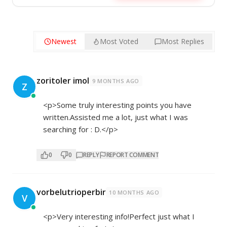
Newest
Most Voted
Most Replies
zoritoler imol
9 MONTHS AGO
Z
<p>Some truly interesting points you have
written.Assisted me a lot, just what I was
searching for : D.</p>
0
0
REPLY
REPORT COMMENT
vorbelutrioperbir
10 MONTHS AGO
V
<p>Very interesting info!Perfect just what I