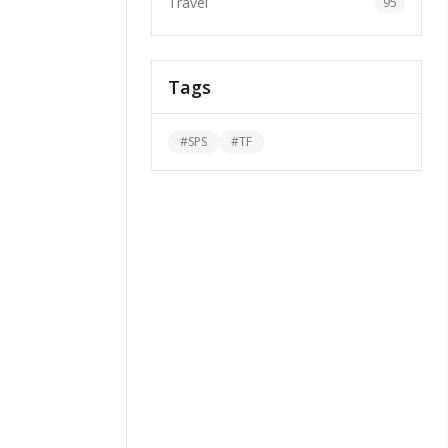
Travel
95
Tags
#
SPS
#
TF