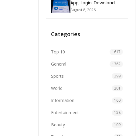
App, Login, Download,
Web, Signup & FAQs
August 8, 2026
Categories
Top 10
1617
General
1362
Sports
299
World
201
Information
160
Entertainment
158
Beauty
109