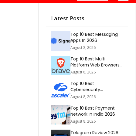
Latest Posts
Top 10 Best Messaging
Apps In 2026
August 8, 2026
Top 10 Best Multi
Platform Web Browsers
In The world 2026
August 8, 2026
Top 10 Best
Cybersecurity
Companies In America
August 8, 2026
2026
Top 10 Best Payment
Network In India 2026
August 8, 2026
Telegram Review 2026: