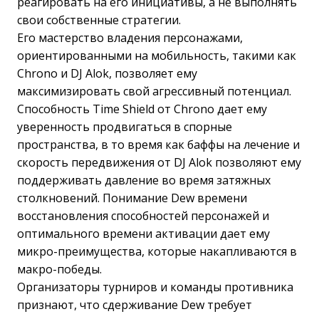
реагировать на его инициативы, а не выполнять
свои собственные стратегии.
Его мастерство владения персонажами,
ориентированными на мобильность, такими как
Chrono и DJ Alok, позволяет ему
максимизировать свой агрессивный потенциал.
Способность Time Shield от Chrono дает ему
уверенность продвигаться в спорные
пространства, в то время как баффы на лечение и
скорость передвижения от DJ Alok позволяют ему
поддерживать давление во время затяжных
столкновений. Понимание Dew времени
восстановления способностей персонажей и
оптимального времени активации дает ему
микро-преимущества, которые накапливаются в
макро-победы.
Организаторы турниров и команды противника
признают, что сдерживание Dew требует