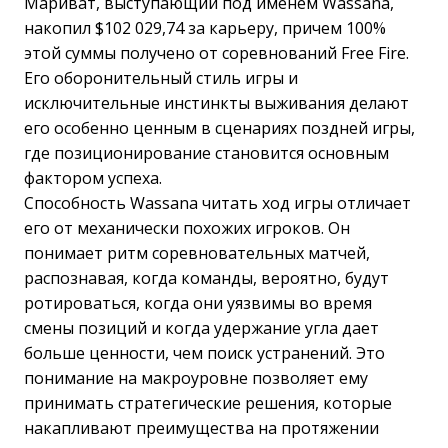
Мариват, выступающий под именем Wassana,
накопил $102 029,74 за карьеру, причем 100%
этой суммы получено от соревнований Free Fire.
Его оборонительный стиль игры и
исключительные инстинкты выживания делают
его особенно ценным в сценариях поздней игры,
где позиционирование становится основным
фактором успеха.
Способность Wassana читать ход игры отличает
его от механически похожих игроков. Он
понимает ритм соревновательных матчей,
распознавая, когда команды, вероятно, будут
ротироваться, когда они уязвимы во время
смены позиций и когда удержание угла дает
больше ценности, чем поиск устранений. Это
понимание на макроуровне позволяет ему
принимать стратегические решения, которые
накапливают преимущества на протяжении