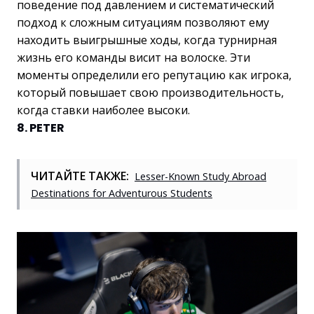
поведение под давлением и систематический
подход к сложным ситуациям позволяют ему
находить выигрышные ходы, когда турнирная
жизнь его команды висит на волоске. Эти
моменты определили его репутацию как игрока,
который повышает свою производительность,
когда ставки наиболее высоки.
8. PETER
ЧИТАЙТЕ ТАКЖЕ:
Lesser-Known Study Abroad
Destinations for Adventurous Students