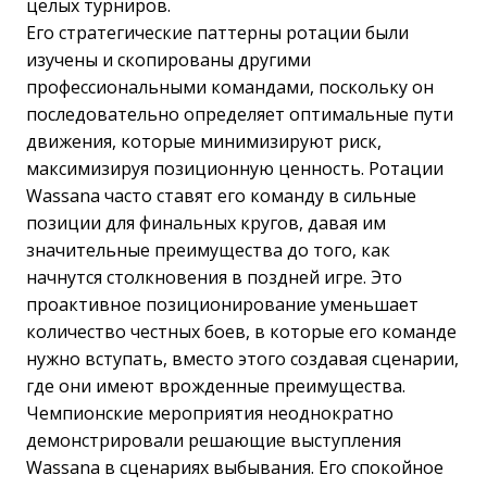
целых турниров.
Его стратегические паттерны ротации были
изучены и скопированы другими
профессиональными командами, поскольку он
последовательно определяет оптимальные пути
движения, которые минимизируют риск,
максимизируя позиционную ценность. Ротации
Wassana часто ставят его команду в сильные
позиции для финальных кругов, давая им
значительные преимущества до того, как
начнутся столкновения в поздней игре. Это
проактивное позиционирование уменьшает
количество честных боев, в которые его команде
нужно вступать, вместо этого создавая сценарии,
где они имеют врожденные преимущества.
Чемпионские мероприятия неоднократно
демонстрировали решающие выступления
Wassana в сценариях выбывания. Его спокойное