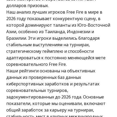
долларов призовых.
Наш анализ лучших игроков Free Fire в мире в
2026 году показывает конкурентную сцену, в
которой доминируют таланты из Юго-Восточной
Азии, особенно из Таиланда, Индонезии и
Бразилии. Эти игроки выделились благодаря
стабильным выступлениям на турнирах,
стратегическому геймплею и способности
адаптироваться к постоянно меняющейся мете
соревновательного Free Fire.
Наши рейтинги основаны на объективных
данных из проверенных баз данных
киберспортивных заработков и результатах
соревновательных турниров,
задокументированных до 2026 года. Основные
показатели, которые мы оценивали, включают
общий заработок за карьеру на турнирах,
стабильность мест в крупных международных