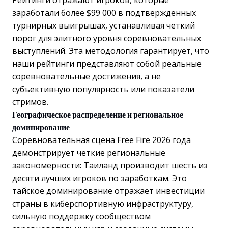
заработали более $99 000 в подтвержденных
турнирных выигрышах, устанавливая четкий
порог для элитного уровня соревновательных
выступлений. Эта методология гарантирует, что
наши рейтинги представляют собой реальные
соревновательные достижения, а не
субъективную популярность или показатели
стримов.
Географическое распределение и региональное
доминирование
Соревновательная сцена Free Fire 2026 года
демонстрирует четкие региональные
закономерности: Таиланд производит шесть из
десяти лучших игроков по заработкам. Это
тайское доминирование отражает инвестиции
страны в киберспортивную инфраструктуру,
сильную поддержку сообществом