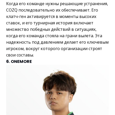
Когда его команде нужны решающие устранения,
COZQ последовательно их обеспечивает. Его
клатч-ген активируется в моменты высоких
ставок, и его турнирная история включает
множество победных действий в ситуациях,
когда его команда стояла на грани вылета. Эта
надежность под давлением делает его ключевым
игроком, вокруг которого организации строят
свои составы.
6. ONEMORE