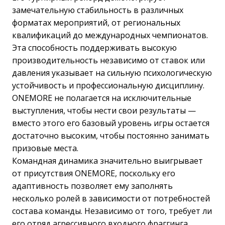
замечательную стабильность в различных
форматах мероприятий, от региональных
квалификаций до международных чемпионатов.
Эта способность поддерживать высокую
производительность независимо от ставок или
давления указывает на сильную психологическую
устойчивость и профессиональную дисциплину.
ONEMORE не полагается на исключительные
выступления, чтобы нести свои результаты —
вместо этого его базовый уровень игры остается
достаточно высоким, чтобы постоянно занимать
призовые места.
Командная динамика значительно выигрывает
от присутствия ONEMORE, поскольку его
адаптивность позволяет ему заполнять
несколько ролей в зависимости от потребностей
состава команды. Независимо от того, требует ли
его отряд агрессивного входного фраггинга,