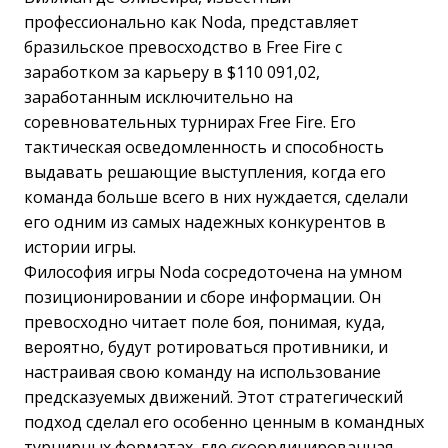
профессионально как Noda, представляет
бразильское превосходство в Free Fire с
заработком за карьеру в $110 091,02,
заработанным исключительно на
соревновательных турнирах Free Fire. Его
тактическая осведомленность и способность
выдавать решающие выступления, когда его
команда больше всего в них нуждается, сделали
его одним из самых надежных конкурентов в
истории игры.
Философия игры Noda сосредоточена на умном
позиционировании и сборе информации. Он
превосходно читает поле боя, понимая, куда,
вероятно, будут ротироваться противники, и
настраивая свою команду на использование
предсказуемых движений. Этот стратегический
подход сделал его особенно ценным в командных
турнирных форматах, где скоординированная