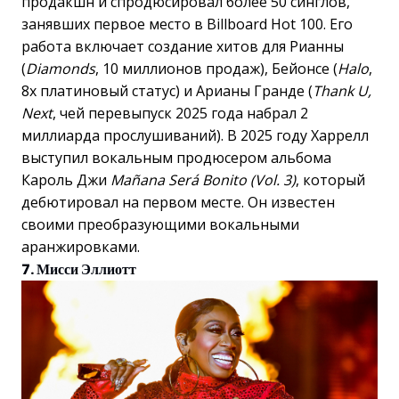
продакшн и спродюсировал более 50 синглов,
занявших первое место в Billboard Hot 100. Его
работа включает создание хитов для Рианны
(
Diamonds
, 10 миллионов продаж), Бейонсе (
Halo
,
8x платиновый статус) и Арианы Гранде (
Thank U,
Next
, чей перевыпуск 2025 года набрал 2
миллиарда прослушиваний). В 2025 году Харрелл
выступил вокальным продюсером альбома
Кароль Джи
Mañana Será Bonito (Vol. 3)
, который
дебютировал на первом месте. Он известен
своими преобразующими вокальными
аранжировками.
7. Мисси Эллиотт