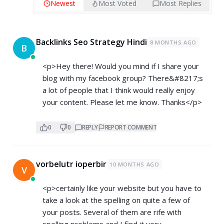
Newest
Most Voted
Most Replies
Backlinks Seo Strategy Hindi
8 MONTHS AGO
B
<p>Hey there! Would you mind if I share your
blog with my facebook group? There&#8217;s
a lot of people that I think would really enjoy
your content. Please let me know. Thanks</p>
0
0
REPLY
REPORT COMMENT
vorbelutr ioperbir
10 MONTHS AGO
V
<p>certainly like your website but you have to
take a look at the spelling on quite a few of
your posts. Several of them are rife with
spelling problems and I find it very