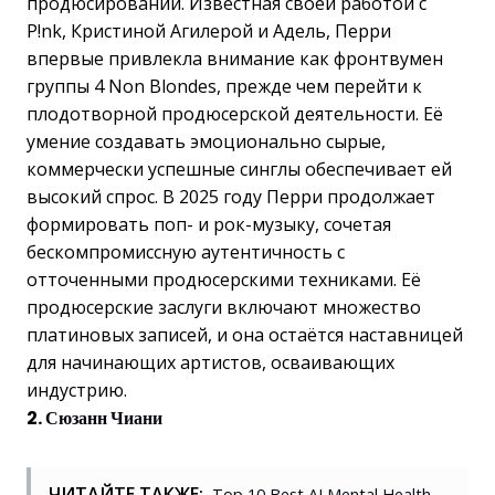
продюсировании. Известная своей работой с
P!nk, Кристиной Агилерой и Адель, Перри
впервые привлекла внимание как фронтвумен
группы 4 Non Blondes, прежде чем перейти к
плодотворной продюсерской деятельности. Её
умение создавать эмоционально сырые,
коммерчески успешные синглы обеспечивает ей
высокий спрос. В 2025 году Перри продолжает
формировать поп- и рок-музыку, сочетая
бескомпромиссную аутентичность с
отточенными продюсерскими техниками. Её
продюсерские заслуги включают множество
платиновых записей, и она остаётся наставницей
для начинающих артистов, осваивающих
индустрию.
2. Сюзанн Чиани
ЧИТАЙТЕ ТАКЖЕ:
Top 10 Best AI Mental Health