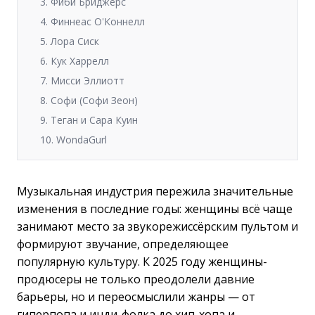
3. Фиби Бриджерс
4. Финнеас О'Коннелл
5. Лора Сиск
6. Кук Харрелл
7. Мисси Эллиотт
8. Софи (Софи Зеон)
9. Теган и Сара Куин
10. WondaGurl
Музыкальная индустрия пережила значительные
изменения в последние годы: женщины всё чаще
занимают место за звукорежиссёрским пультом и
формируют звучание, определяющее
популярную культуру. К 2025 году женщины-
продюсеры не только преодолели давние
барьеры, но и переосмыслили жанры — от
гиперпопа и инди-фолка до хип-хопа и