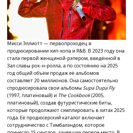
Мисси Эллиотт — первопроходец в
продюсировании хип-хопа и R&B. В 2023 году она
стала первой женщиной-рэпером, введённой в
Зал славы рок-н-ролла, а по состоянию на 2025
год общий объём продаж её альбомов
составляет 20 миллионов. Она самостоятельно
спродюсировала свои альбомы
Supa Dupa Fly
(1997, платиновый) и
The Cookbook
(2005,
платиновый), создав футуристические биты,
которые продолжают сэмплировать в хитах 2025
года. Её продюсерский каталог включает
сотрудничество с Тимбалэндом, которое
принесло 15 синглов, занявших первое место. В