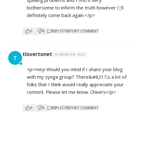
bothersome to inform the truth however I¦ll
definitely come back again.</p>
0
0
REPLY
REPORT COMMENT
tlovertonet
10 MONTHS AGO
T
<p>Hey! Would you mind if I share your blog
with my zynga group? There&#8217;s a lot of
folks that I think would really appreciate your
content. Please let me know. Cheers</p>
0
0
REPLY
REPORT COMMENT