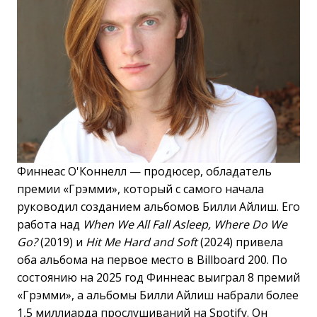
Финнеас О'Коннелл — продюсер, обладатель
премии «Грэмми», который с самого начала
руководил созданием альбомов Билли Айлиш. Его
работа над
When We All Fall Asleep, Where Do We
Go?
(2019) и
Hit Me Hard and Soft
(2024) привела
оба альбома на первое место в Billboard 200. По
состоянию на 2025 год Финнеас выиграл 8 премий
«Грэмми», а альбомы Билли Айлиш набрали более
1,5 миллиарда прослушиваний на Spotify. Он