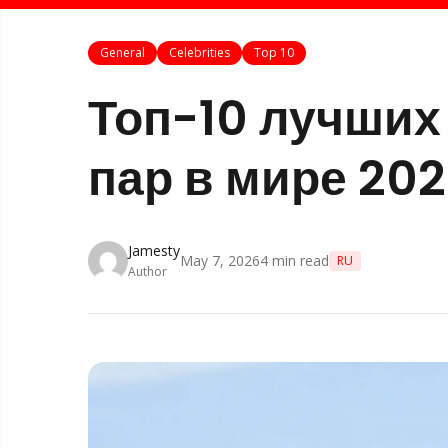
General
Celebrities
Top 10
Топ-10 лучши
пар в мире 20
Jamesty
May 7, 2026
4
min read
RU
Author