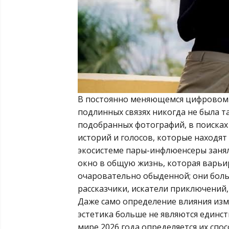
В постоянно меняющемся цифровом м
подлинных связях никогда не была т
подобранных фотографий, в поисках
историй и голосов, которые находят
экосистеме пары-инфлюенсеры заня
окно в общую жизнь, которая варь
очаровательно обыденной; они боль
рассказчики, искатели приключений
Даже само определение влияния изм
эстетика больше не являются единс
мире 2026 года определяется их спо