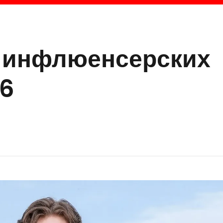
х инфлюенсерских
26