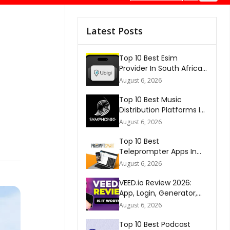
Latest Posts
Top 10 Best Esim
Provider In South Africa
2026
August 6, 2026
Top 10 Best Music
Distribution Platforms In
The World 2026
August 6, 2026
Top 10 Best
Teleprompter Apps In
2026
August 6, 2026
VEED.io Review 2026:
App, Login, Generator,
Download, AI & FAQs
August 6, 2026
Top 10 Best Podcast