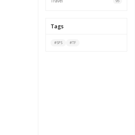
Travel
95
Tags
#
SPS
#
TF