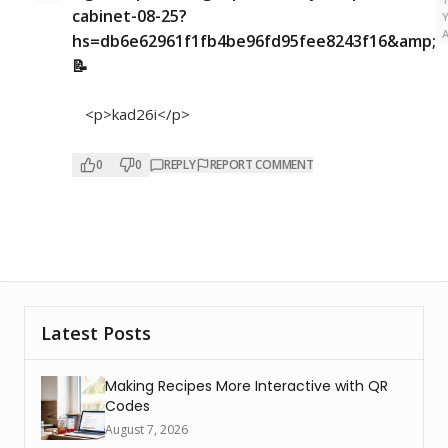
cabinet-08-25?
hs=db6e62961f1fb4be96fd95fee8243f16&amp;
📝
<p>kad26i</p>
0
0
REPLY
REPORT COMMENT
Latest Posts
Making Recipes More Interactive with QR
Codes
August 7, 2026