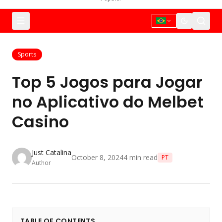
Sports
Top 5 Jogos para Jogar
no Aplicativo do Melbet
Casino
Just Catalina
October 8, 2024
4
min read
PT
Author
TABLE OF CONTENTS