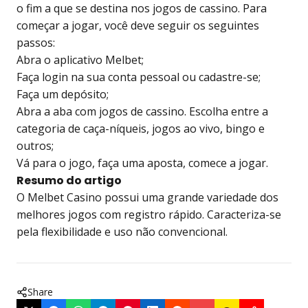
o fim a que se destina nos jogos de cassino. Para
começar a jogar, você deve seguir os seguintes
passos:
Abra o aplicativo Melbet;
Faça login na sua conta pessoal ou cadastre-se;
Faça um depósito;
Abra a aba com jogos de cassino. Escolha entre a
categoria de caça-níqueis, jogos ao vivo, bingo e
outros;
Vá para o jogo, faça uma aposta, comece a jogar.
Resumo do artigo
O Melbet Casino possui uma grande variedade dos
melhores jogos com registro rápido. Caracteriza-se
pela flexibilidade e uso não convencional.
Share