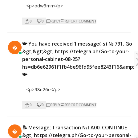
<p>odw3mn</p>
0
0
REPLY
REPORT COMMENT
📯 You have received 1 message(-s) № 791. Go

&gt;&gt;&gt; https://telegra.ph/Go-to-your-
personal-cabinet-08-25?
hs=db6e62961f1fb4be96fd95fee8243f16&amp;
📯
<p>98n26c</p>
0
0
REPLY
REPORT COMMENT
📝 Message; Transaction №TA00. CONTINUE

&gt; https://telegra.ph/Go-to-your-personal-