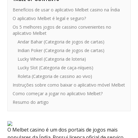
Benefícios de usar o aplicativo Melbet casino na Índia
O aplicativo Melbet é legal e seguro?
Os 5 melhores jogos de cassino convenientes no
aplicativo Melbet
Andar Bahar (Categoria de jogos de cartas)
Indian Poker (Categoria de jogos de cartas)
Lucky Wheel (Categoria de loteria)
Lucky Slot (Categoria de caça-níqueis)
Roleta (Categoria de cassino ao vivo)
Instruções sobre como baixar o aplicativo móvel Melbet
Como começar a jogar no aplicativo Melbet?
Resumo do artigo
O Melbet casino é um dos portais de jogos mais
populares da Índia. Possui licença oficial de serviço,