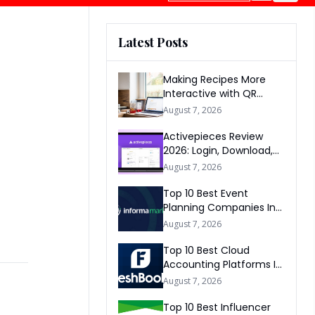
Latest Posts
Making Recipes More
Interactive with QR
Codes
August 7, 2026
Activepieces Review
2026: Login, Download,
AI, Pricing, Automation &
August 7, 2026
FAQs
Top 10 Best Event
Planning Companies In
The World 2026
August 7, 2026
Top 10 Best Cloud
Accounting Platforms In
The World 2026
August 7, 2026
Top 10 Best Influencer