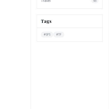
Travel
95
Tags
#
SPS
#
TF