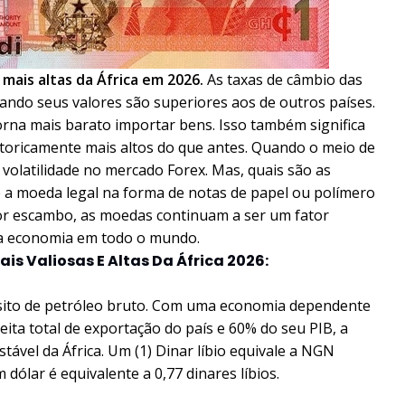
mais altas da África em 2026.
As taxas de câmbio das
ando seus valores são superiores aos de outros países.
orna mais barato importar bens. Isso também significa
storicamente mais altos do que antes. Quando o meio de
a volatilidade no mercado Forex. Mas, quais são as
e a moeda legal na forma de notas de papel ou polímero
por escambo, as moedas continuam a ser um fator
ma economia em todo o mundo.
is Valiosas E Altas Da África 2026:
ósito de petróleo bruto. Com uma economia dependente
ita total de exportação do país e 60% do seu PIB, a
ável da África. Um (1) Dinar líbio equivale a NGN
ólar é equivalente a 0,77 dinares líbios.