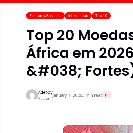
Economy/Business
Information
Top 10
Top 20 Moedas
África em 2026
&#038; Fortes
Adeboy
January 1, 2026
5
min read
PT
Author