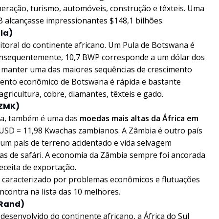
eração, turismo, automóveis, construção e têxteis. Uma
 alcançasse impressionantes $148,1 bilhões.
ula)
toral do continente africano. Um Pula de Botswana é
Consequentemente, 10,7 BWP corresponde a um dólar dos
e manter uma das maiores sequências de crescimento
mento econômico de Botswana é rápida e bastante
gricultura, cobre, diamantes, têxteis e gado.
 ZMK)
ia, também é uma das
moedas mais altas da África em
 1 USD = 11,98 Kwachas zambianos. A Zâmbia é outro país
 É um país de terreno acidentado e vida selvagem
eas de safári. A economia da Zâmbia sempre foi ancorada
receita de exportação.
o caracterizado por problemas econômicos e flutuações
ncontra na lista das 10 melhores.
 Rand)
esenvolvido do continente africano, a África do Sul