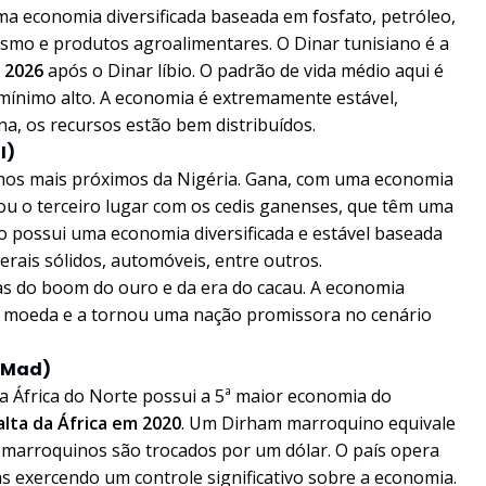
ma economia diversificada baseada em fosfato, petróleo,
ismo e produtos agroalimentares. O Dinar tunisiano é a
 2026
após o Dinar líbio. O padrão de vida médio aqui é
 mínimo alto. A economia é extremamente estável,
, os recursos estão bem distribuídos.
I)
inhos mais próximos da Nigéria. Gana, com uma economia
ou o terceiro lugar com os cedis ganenses, que têm uma
ão possui uma economia diversificada e estável baseada
erais sólidos, automóveis, entre outros.
s do boom do ouro e da era do cacau. A economia
ua moeda e a tornou uma nação promissora no cenário
2 Mad)
na África do Norte possui a 5ª maior economia do
alta da África em 2020
. Um Dirham marroquino equivale
s marroquinos são trocados por um dólar. O país opera
as exercendo um controle significativo sobre a economia.