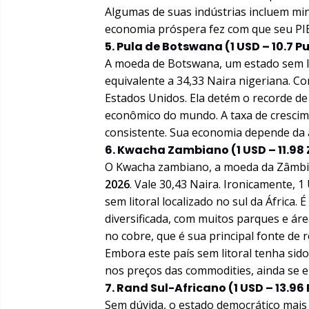
Algumas de suas indústrias incluem min
economia próspera fez com que seu PIB
5. Pula de Botswana (1 USD – 10.7 P
A moeda de Botswana, um estado sem li
equivalente a 34,33 Naira nigeriana. 
Estados Unidos. Ela detém o recorde d
econômico do mundo. A taxa de cresci
consistente. Sua economia depende da a
6. Kwacha Zambiano (1 USD – 11.98
O Kwacha zambiano, a moeda da Zâmb
2026
. Vale 30,43 Naira. Ironicamente,
sem litoral localizado no sul da África.
diversificada, com muitos parques e ár
no cobre, que é sua principal fonte de 
Embora este país sem litoral tenha sid
nos preços das commodities, ainda se e
7. Rand Sul-Africano (1 USD – 13.96
Sem dúvida, o estado democrático mais d