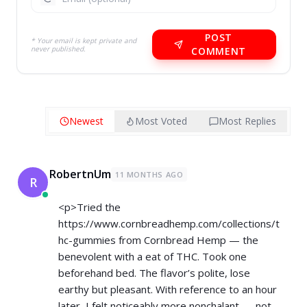
POST
* Your email is kept private and
never published.
COMMENT
Newest
Most Voted
Most Replies
RobertnUm
11 MONTHS AGO
R
<p>Tried the
https://www.cornbreadhemp.com/collections/t
hc-gummies
from Cornbread Hemp — the
benevolent with a eat of THC. Took one
beforehand bed. The flavor’s polite, lose
earthy but pleasant. With reference to an hour
later, I felt noticeably more nonchalant — not