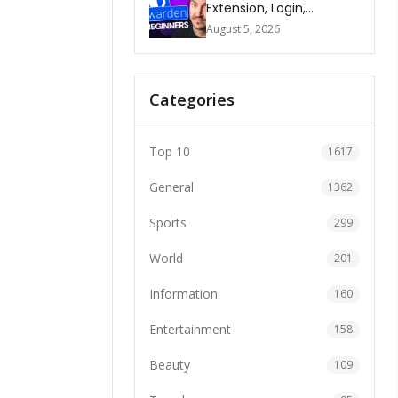
Extension, Login,
Download, Free Plan, App
August 5, 2026
& FAQs
Categories
Top 10
1617
General
1362
Sports
299
World
201
Information
160
Entertainment
158
Beauty
109