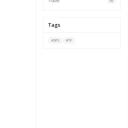
Travel
95
Tags
#
SPS
#
TF