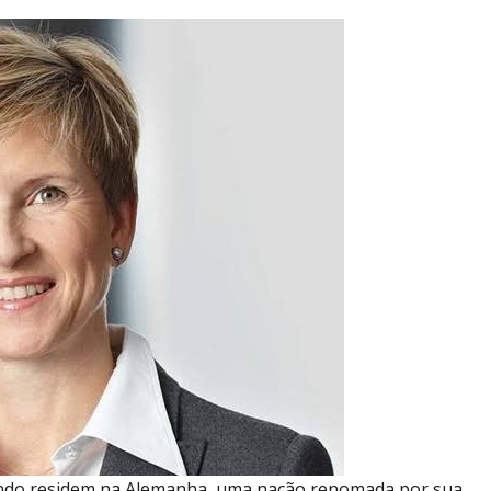
undo residem na Alemanha, uma nação renomada por sua