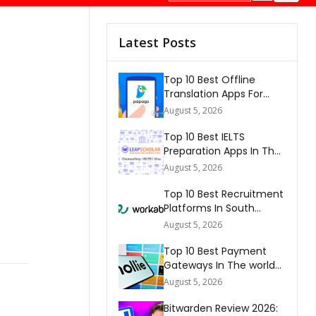
Latest Posts
Top 10 Best Offline
Translation Apps For
Travel In 2026
August 5, 2026
Top 10 Best IELTS
Preparation Apps In The
World 2026
August 5, 2026
Top 10 Best Recruitment
Platforms In South
Africa 2026
August 5, 2026
Top 10 Best Payment
Gateways In The world
2026
August 5, 2026
Bitwarden Review 2026: