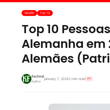
Wealth
Top 10
Top 10 Pessoas
Alemanha em 2
Alemães (Patr
Racheal
January 7, 2026
3
min read
PT
Author