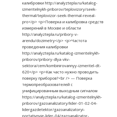
калибровки
http://analyztepla.ru/katalog-
izmeritelnykh-priborov/teplovizory/seek-
thermal/teplovizor-seek-thermal-reveal-
pro</p>
<p>Поверка и калибровка средств
измерений в Москве и области
http://analyztepla.ru/pribory-v-
arendu/dozimetry</p>
<p>Частота
проведения калибровки
http://analyztepla.ru/katalog-izmeritelnykh-
priborov/pribory-dlya-vkv-
sektora/cem/kombinirovannyy-izmeritel-dt-
620</p>
<p>Как часто нужно проводить
поверку приборов?<br /> — Поверка
термопреобразователей с
унифицированным выходным сигналом
https://analyztepla.ru/katalog-izmeritelnykh-
priborov/gazoanalizatory/lider-01-02-04-
lidergazdetektor/gazoanalizatoryi-
portativnyie-lider-04/gazoanalizator-