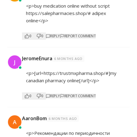
<p>buy medication online without script
https://salepharmacies.shop/#
adipex
online</p>
0
0
REPLY
REPORT COMMENT
JeromeEnura
6 MONTHS AGO
J
<p>[url=
https://trustmxpharma.shop/#]my
canadian pharmacy online[/url]</p>
0
0
REPLY
REPORT COMMENT
AaronBom
6 MONTHS AGO
A
<p>Рекомендации по периодичности