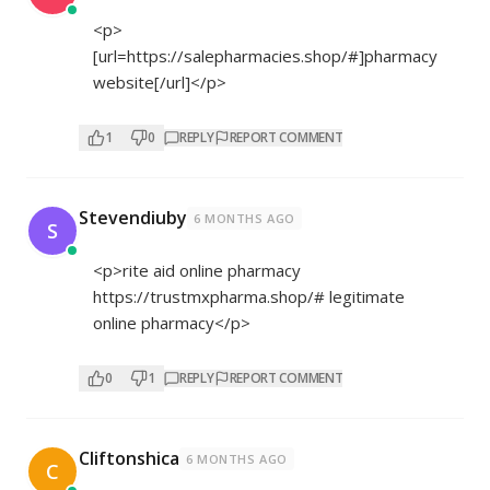
<p>
[url=
https://salepharmacies.shop/#]pharmacy
website[/url]</p>
1
0
REPLY
REPORT COMMENT
Stevendiuby
6 MONTHS AGO
S
<p>rite aid online pharmacy
https://trustmxpharma.shop/#
legitimate
online pharmacy</p>
0
1
REPLY
REPORT COMMENT
Cliftonshica
6 MONTHS AGO
C