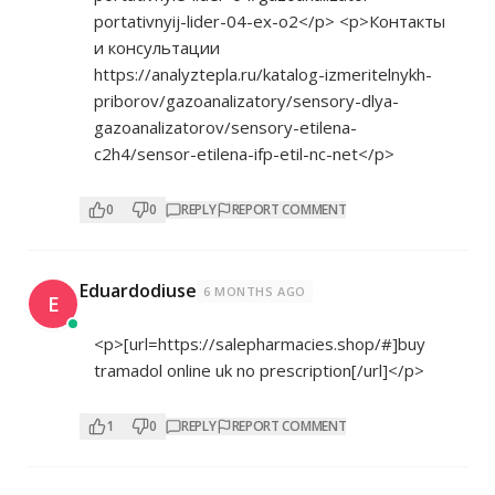
portativnyij-lider-04-ex-o2</p>
<p>Контакты
и консультации
https://analyztepla.ru/katalog-izmeritelnykh-
priborov/gazoanalizatory/sensory-dlya-
gazoanalizatorov/sensory-etilena-
c2h4/sensor-etilena-ifp-etil-nc-net</p>
0
0
REPLY
REPORT COMMENT
Eduardodiuse
6 MONTHS AGO
E
<p>[url=
https://salepharmacies.shop/#]buy
tramadol online uk no prescription[/url]</p>
1
0
REPLY
REPORT COMMENT