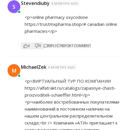
Stevendiuby
6 MONTHS AGO
S
<p>online pharmacy oxycodone
https://trustmxpharma.shop/#
canadian online
pharmacies</p>
0
0
REPLY
REPORT COMMENT
MichaelZek
6 MONTHS AGO
M
<p>ВИРТУАЛЬНЫЙ ТУР ПО КОМПАНИИ
https://alfatrakt.ru/catalogs/zapasnye-chasti-
proizvoditeli-schaeffler.html</p>
<p>наиболее востребованных покупателями
наименований в постоянном наличии на
нашем центральном распределительном
складе;<br /> Компания «АТИ» приглашает к
сотрудничеству компании с парком