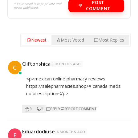
POST
* Your email is kept private and
never published.
COMMENT
Newest
Most Voted
Most Replies
Cliftonshica
6 MONTHS AGO
C
<p>mexican online pharmacy reviews
https://salepharmacies.shop/#
canada meds
no prescription</p>
0
1
REPLY
REPORT COMMENT
Eduardodiuse
6 MONTHS AGO
E