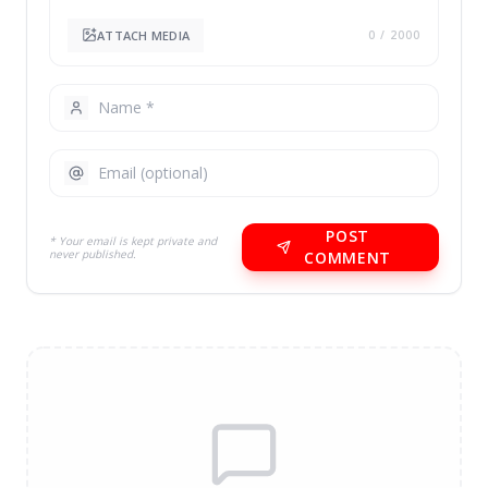
ATTACH MEDIA
0
/ 2000
POST
* Your email is kept private and
never published.
COMMENT