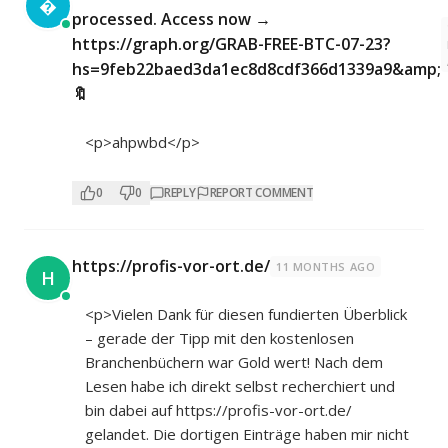

processed. Access now →
https://graph.org/GRAB-FREE-BTC-07-23?
hs=9feb22baed3da1ec8d8cdf366d1339a9&amp;
🔖
<p>ahpwbd</p>
0
0
REPLY
REPORT COMMENT
https://profis-vor-ort.de/
11 MONTHS AGO
H
<p>Vielen Dank für diesen fundierten Überblick
– gerade der Tipp mit den kostenlosen
Branchenbüchern war Gold wert! Nach dem
Lesen habe ich direkt selbst recherchiert und
bin dabei auf
https://profis-vor-ort.de/
gelandet. Die dortigen Einträge haben mir nicht