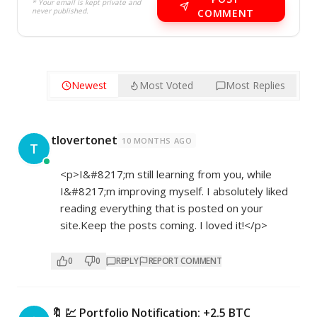
* Your email is kept private and
never published.
COMMENT
Newest
Most Voted
Most Replies
tlovertonet
10 MONTHS AGO
T
<p>I&#8217;m still learning from you, while
I&#8217;m improving myself. I absolutely liked
reading everything that is posted on your
site.Keep the posts coming. I loved it!</p>
0
0
REPLY
REPORT COMMENT
🔖 💹 Portfolio Notification: +2.5 BTC