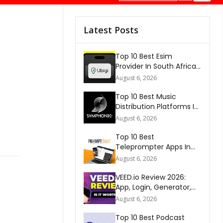
Latest Posts
Top 10 Best Esim
Provider In South Africa
2026
August 6, 2026
Top 10 Best Music
Distribution Platforms In
The World 2026
August 6, 2026
Top 10 Best
Teleprompter Apps In
2026
August 6, 2026
VEED.io Review 2026:
App, Login, Generator,
Download, AI & FAQs
August 6, 2026
Top 10 Best Podcast