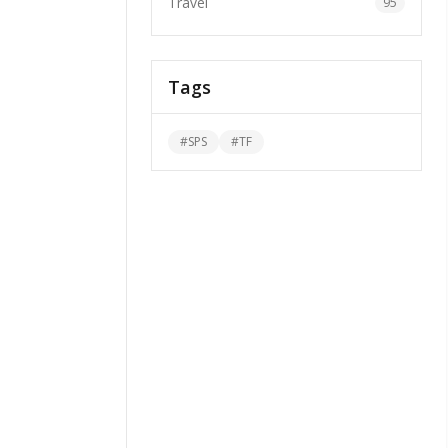
Travel
95
Tags
#
SPS
#
TF