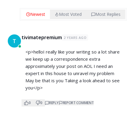
Newest
Most Voted
Most Replies
tivimatepremium
2 YEARS AGO
T
<p>helloI really like your writing so a lot share
we keep up a correspondence extra
approximately your post on AOL I need an
expert in this house to unravel my problem
May be that is you Taking a look ahead to see
you</p>
0
0
REPLY
REPORT COMMENT