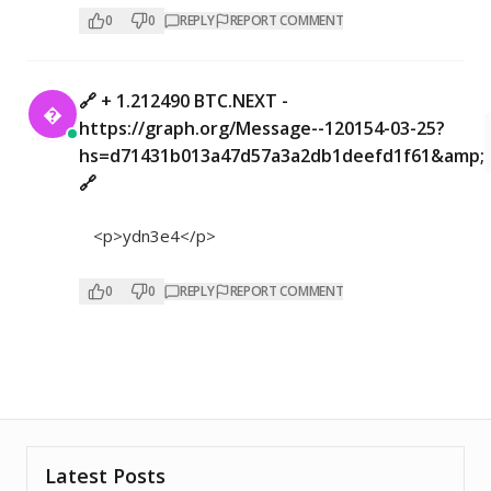
0
0
REPLY
REPORT COMMENT
🔗 + 1.212490 BTC.NEXT -

https://graph.org/Message--120154-03-25?
hs=d71431b013a47d57a3a2db1deefd1f61&amp;
🔗
<p>ydn3e4</p>
0
0
REPLY
REPORT COMMENT
Latest Posts