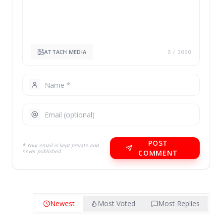
ATTACH MEDIA
0
/ 2000
POST
* Your email is kept private and
never published.
COMMENT
Newest
Most Voted
Most Replies