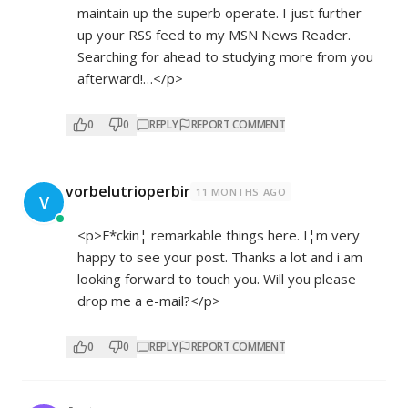
maintain up the superb operate. I just further
up your RSS feed to my MSN News Reader.
Searching for ahead to studying more from you
afterward!…</p>
0
0
REPLY
REPORT COMMENT
vorbelutrioperbir
11 MONTHS AGO
V
<p>F*ckin¦ remarkable things here. I¦m very
happy to see your post. Thanks a lot and i am
looking forward to touch you. Will you please
drop me a e-mail?</p>
0
0
REPLY
REPORT COMMENT