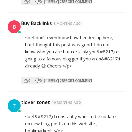
0
0
REPLY
REPORT COMMENT
Buy Backlinks
8 MONTHS AGO
B
<p>I don’t even know how I ended up here,
but I thought this post was good. I do not
know who you are but certainly you&#8217;re
going to a famous blogger if you aren&#8217;t
already 😉 Cheers!</p>
0
0
REPLY
REPORT COMMENT
tlover tonet
10 MONTHS AGO
T
<p>I&#8217;d constantly want to be update
on new blog posts on this website ,
bookmarked! .</p>