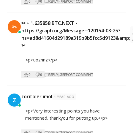
0
0
REPLY
REPORT COMMENT
✂ + 1.635858 BTC.NEXT -
✂
https://graph.org/Message--120154-03-25?
hs=ad8d41604d29189a319b9b5fcc5d9123&amp;
✂
<p>uoznnz</p>
0
0
REPLY
REPORT COMMENT
zoritoler imol
1 YEAR AGO
Z
<p>Very interesting points you have
mentioned, thankyou for putting up.</p>
0
0
REPLY
REPORT COMMENT