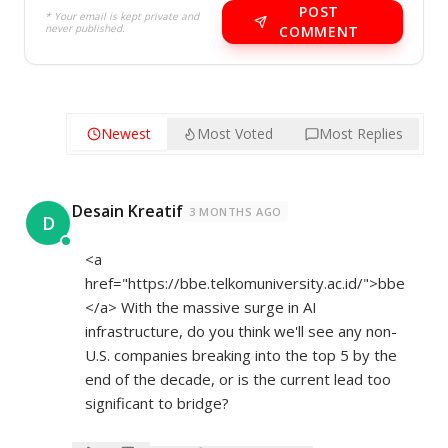
POST
* Your email is kept private and
never published.
COMMENT
Newest
Most Voted
Most Replies
Desain Kreatif
3 MONTHS AGO
D
<a
href="
https://bbe.telkomuniversity.ac.id/">bbe
</a>
With the massive surge in AI
infrastructure, do you think we'll see any non-
U.S. companies breaking into the top 5 by the
end of the decade, or is the current lead too
significant to bridge?