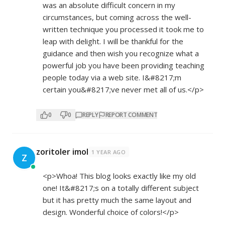
was an absolute difficult concern in my
circumstances, but coming across the well-
written technique you processed it took me to
leap with delight. I will be thankful for the
guidance and then wish you recognize what a
powerful job you have been providing teaching
people today via a web site. I&#8217;m
certain you&#8217;ve never met all of us.</p>
0
0
REPLY
REPORT COMMENT
zoritoler imol
1 YEAR AGO
Z
<p>Whoa! This blog looks exactly like my old
one! It&#8217;s on a totally different subject
but it has pretty much the same layout and
design. Wonderful choice of colors!</p>