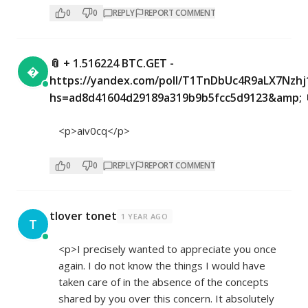
0
0
REPLY
REPORT COMMENT
📎 + 1.516224 BTC.GET -

https://yandex.com/poll/T1TnDbUc4R9aLX7Nzhj
hs=ad8d41604d29189a319b9b5fcc5d9123&amp; 
<p>aiv0cq</p>
0
0
REPLY
REPORT COMMENT
tlover tonet
1 YEAR AGO
T
<p>I precisely wanted to appreciate you once
again. I do not know the things I would have
taken care of in the absence of the concepts
shared by you over this concern. It absolutely