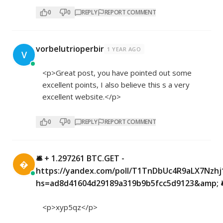
0
0
REPLY
REPORT COMMENT
vorbelutrioperbir
1 YEAR AGO
V
<p>Great post, you have pointed out some
excellent points, I also believe this s a very
excellent website.</p>
0
0
REPLY
REPORT COMMENT
🛎 + 1.297261 BTC.GET -

https://yandex.com/poll/T1TnDbUc4R9aLX7Nzhj
hs=ad8d41604d29189a319b9b5fcc5d9123&amp; 
<p>xyp5qz</p>