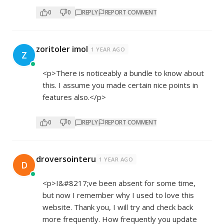
0
0
REPLY
REPORT COMMENT
zoritoler imol
1 YEAR AGO
Z
<p>There is noticeably a bundle to know about
this. I assume you made certain nice points in
features also.</p>
0
0
REPLY
REPORT COMMENT
droversointeru
1 YEAR AGO
D
<p>I&#8217;ve been absent for some time,
but now I remember why I used to love this
website. Thank you, I will try and check back
more frequently. How frequently you update