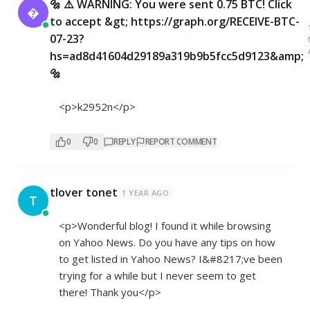
🔩 ⚠️ WARNING: You were sent 0.75 BTC! Click

to accept &gt; https://graph.org/RECEIVE-BTC-
07-23?
hs=ad8d41604d29189a319b9b5fcc5d9123&amp;
🔩
<p>k2952n</p>
0
0
REPLY
REPORT COMMENT
tlover tonet
1 YEAR AGO
T
<p>Wonderful blog! I found it while browsing
on Yahoo News. Do you have any tips on how
to get listed in Yahoo News? I&#8217;ve been
trying for a while but I never seem to get
there! Thank you</p>