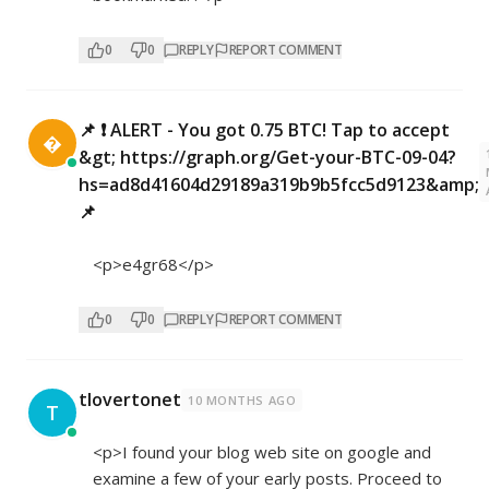
0
0
REPLY
REPORT COMMENT
📌 ❗ ALERT - You got 0.75 BTC! Tap to accept

&gt; https://graph.org/Get-your-BTC-09-04?
hs=ad8d41604d29189a319b9b5fcc5d9123&amp;
📌
<p>e4gr68</p>
0
0
REPLY
REPORT COMMENT
tlovertonet
10 MONTHS AGO
T
<p>I found your blog web site on google and
examine a few of your early posts. Proceed to