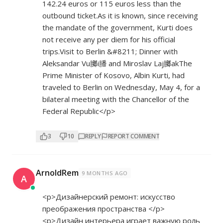
142.24 euros or 115 euros less than the
outbound ticket.As it is known, since receiving
the mandate of the government, Kurti does
not receive any per diem for his official
trips.Visit to Berlin &#8211; Dinner with
Aleksandar Vu膷i膰 and Miroslav Laj膷akThe
Prime Minister of Kosovo, Albin Kurti, had
traveled to Berlin on Wednesday, May 4, for a
bilateral meeting with the Chancellor of the
Federal Republic</p>
3
10
REPLY
REPORT COMMENT
ArnoldRem
9 MONTHS AGO
A
<p>Дизайнерский ремонт: искусство
преображения пространства </p>
<p>Дизайн интерьера играет важную роль