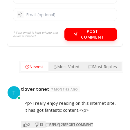
POST
* Your email is kept private and
never published.
COMMENT
Newest
Most Voted
Most Replies
tlover tonet
7 MONTHS AGO
T
<p>I really enjoy reading on this internet site,
it has got fantastic content.</p>
2
13
REPLY
REPORT COMMENT