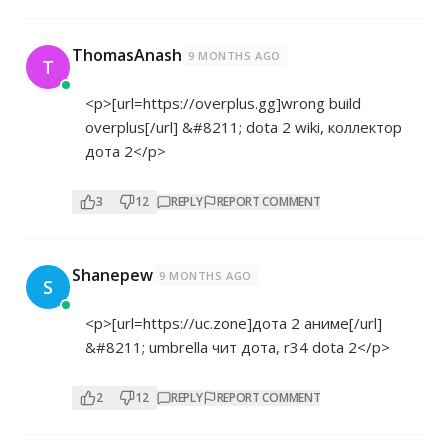
ThomasAnash
9 MONTHS AGO
T
<p>[url=
https://overplus.gg]wrong
build
overplus[/url] &#8211; dota 2 wiki, коллектор
дота 2</p>
3
12
REPLY
REPORT COMMENT
Shanepew
9 MONTHS AGO
S
<p>[url=
https://uc.zone]дота
2 аниме[/url]
&#8211; umbrella чит дота, r34 dota 2</p>
2
12
REPLY
REPORT COMMENT