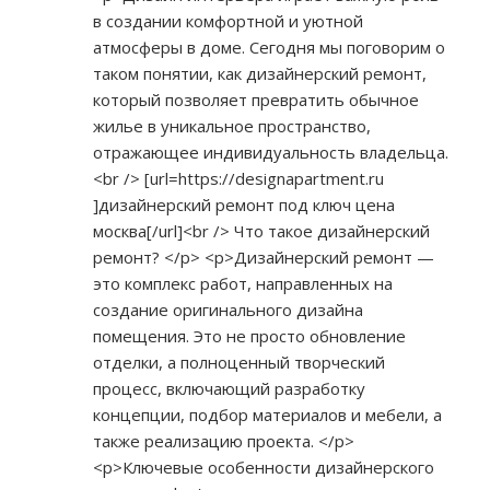
в создании комфортной и уютной
атмосферы в доме. Сегодня мы поговорим о
таком понятии, как дизайнерский ремонт,
который позволяет превратить обычное
жилье в уникальное пространство,
отражающее индивидуальность владельца.
<br /> [url=
https://designapartment.ru
]дизайнерский ремонт под ключ цена
москва[/url]<br /> Что такое дизайнерский
ремонт? </p> <p>Дизайнерский ремонт —
это комплекс работ, направленных на
создание оригинального дизайна
помещения. Это не просто обновление
отделки, а полноценный творческий
процесс, включающий разработку
концепции, подбор материалов и мебели, а
также реализацию проекта. </p>
<p>Ключевые особенности дизайнерского