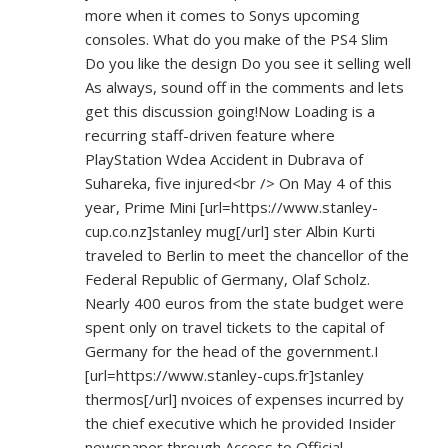
more when it comes to Sonys upcoming
consoles. What do you make of the PS4 Slim
Do you like the design Do you see it selling well
As always, sound off in the comments and lets
get this discussion going!Now Loading is a
recurring staff-driven feature where
PlayStation Wdea Accident in Dubrava of
Suhareka, five injured<br /> On May 4 of this
year, Prime Mini [url=
https://www.stanley-
cup.co.nz]stanley
mug[/url] ster Albin Kurti
traveled to Berlin to meet the chancellor of the
Federal Republic of Germany, Olaf Scholz.
Nearly 400 euros from the state budget were
spent only on travel tickets to the capital of
Germany for the head of the government.I
[url=
https://www.stanley-cups.fr]stanley
thermos[/url] nvoices of expenses incurred by
the chief executive which he provided Insider
newspaper through Access to Official