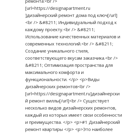
ремонта:<br />
[url=
https://designapartment.ru
]дизайнерский ремонт дома под ключ[/url]
<br /> &#8211; Индивидуальный подход к
каждому проекту.<br /> &#8211;
Использование качественных материалов и
современных технологий.<br /> &#8211;
Создание уникального стиля,
соответствующего вкусам заказчика.<br />
&#8211; Оптимизация пространства для
максимального комфорта и
функциональности. </p> <p>Виды
дизайнерских ремонтов<br />
[url=
https://designapartment.ru]дизайнерски
й
ремонт виллы[/url]<br /> Существует
несколько видов дизайнерских ремонтов,
каждый из которых имеет свои особенности
и преимущества. </p> <p>#1 Дизайнерский
ремонт квартиры </p> <p>Это наиболее