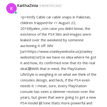
KaithaZinia
9 MONTHS AGO
K
<p>Kmfy Cable car cable snaps in Pakistan,
children trapped<br /> August 22,
2016Byalex_coIn case you didnt know, the
existence of the PS4 Slim and images were
leaked over the weekend by someone
auctioning it off. Whi
[url=
https://www.stanleywebsite.us]stanley
website[/url] le we have no idea where he got
it and how, its confirmed now that its the real
deal.聽With that in mind, the PlayStation
LifeStyle is weighing in on what we think of the
consoles design, and heck, if the PS4 even
needs it. I mean, sure, every PlayStation
console has seen a slimmer revision over the
years, but given that were going to get a new
PS4 model 鈥?one thats more powerful and