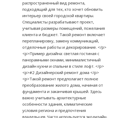
распространенный вид ремонта,
подходящий для тех, кто хочет обновить
интерьер своей городской квартиры.
Специалисты разрабатывают проект,
учитывая размеры помещений, пожелания
клиента и бюджет. Такой ремонт включает
перепланировку, замену коммуникаций,
отделочные работы и декорирование. </p>
<p>Пример дизайна: светлая гостиная с
панорамными окнами, минималистичный
дизайн кухни и спальни в стиле лофт. </p>
<p>#2 Дизайнерский ремонт дома </p>
<p>Такой ремонт предполагает полное
преобразование жилого дома, начиная от
фундамента и заканчивая крышей. Здесь
важно учитывать архитектурные
особенности здания, климатические
условия региона и предпочтения
владельцев. Часто используется экодизайн,