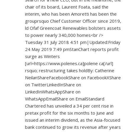
chair of its board, Laurent Foata, said the
interim, who has been Amoretti has been the
grouprsquo Chief Customer Officer since 2019,
ld Ofaf Greencoat Renewables bolsters assets
to power nearly 340,000 homes<br />
Tuesday 31 July 2018 4:51 pm|Updated:Friday
24 May 2019 7:49 pmStanChart reports profit
surge as Winters
[url=
https://www.polenes.ca]polene
ca[/url]
rsquo; restructuring takes holdBy: Catherine
NeilanShareFacebookShare on FacebookXShare
on TwitterLinkedInShare on
LinkedInWhatsAppShare on
WhatsAppEmailShare on EmailStandard
Chartered has unveiled a 34 per cent rise in
pretax profit for the six months to June and
issued an interim dividend, as the Asia-focused
bank continued to grow its revenue after years