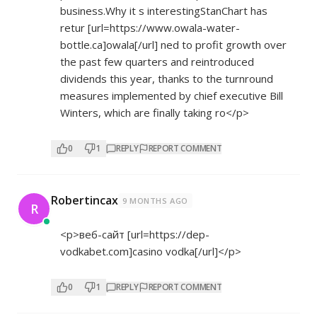
business.Why it s interestingStanChart has
retur [url=
https://www.owala-water-
bottle.ca]owala[/url]
ned to profit growth over
the past few quarters and reintroduced
dividends this year, thanks to the turnround
measures implemented by chief executive Bill
Winters, which are finally taking ro</p>
0
1
REPLY
REPORT COMMENT
Robertincax
9 MONTHS AGO
R
<p>веб-сайт [url=
https://dep-
vodkabet.com]casino
vodka[/url]</p>
0
1
REPLY
REPORT COMMENT