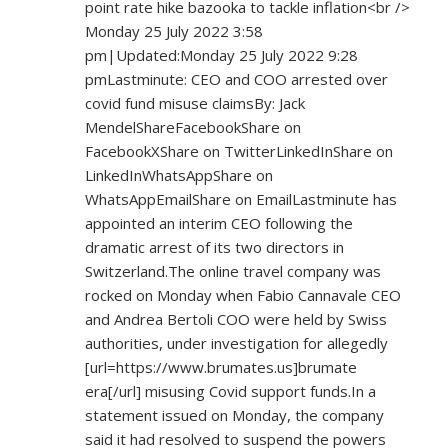
point rate hike bazooka to tackle inflation<br />
Monday 25 July 2022 3:58
pm|Updated:Monday 25 July 2022 9:28
pmLastminute: CEO and COO arrested over
covid fund misuse claimsBy: Jack
MendelShareFacebookShare on
FacebookXShare on TwitterLinkedInShare on
LinkedInWhatsAppShare on
WhatsAppEmailShare on EmailLastminute has
appointed an interim CEO following the
dramatic arrest of its two directors in
Switzerland.The online travel company was
rocked on Monday when Fabio Cannavale CEO
and Andrea Bertoli COO were held by Swiss
authorities, under investigation for allegedly
[url=
https://www.brumates.us]brumate
era[/url] misusing Covid support funds.In a
statement issued on Monday, the company
said it had resolved to suspend the powers