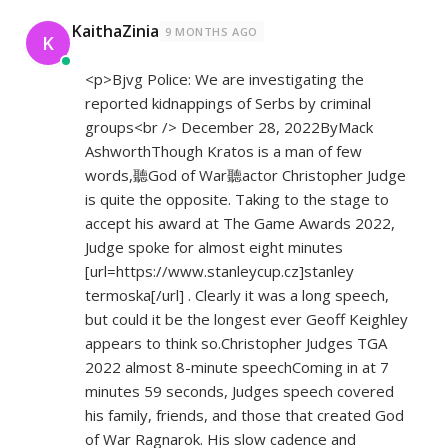
KaithaZinia
9 MONTHS AGO
K
<p>Bjvg Police: We are investigating the
reported kidnappings of Serbs by criminal
groups<br /> December 28, 2022ByMack
AshworthThough Kratos is a man of few
words,聽God of War聽actor Christopher Judge
is quite the opposite. Taking to the stage to
accept his award at The Game Awards 2022,
Judge spoke for almost eight minutes
[url=
https://www.stanleycup.cz]stanley
termoska[/url] . Clearly it was a long speech,
but could it be the longest ever Geoff Keighley
appears to think so.Christopher Judges TGA
2022 almost 8-minute speechComing in at 7
minutes 59 seconds, Judges speech covered
his family, friends, and those that created God
of War Ragnarok. His slow cadence and