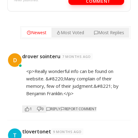
never published.
COMMENT
Newest
Most Voted
Most Replies
drover sointeru
7 MONTHS AGO
D
<p>Really wonderful info can be found on
website. &#8220;Many complain of their
memory, few of their judgment.&#8221; by
Benjamin Franklin.</p>
1
0
REPLY
REPORT COMMENT
tlovertonet
9 MONTHS AGO
T