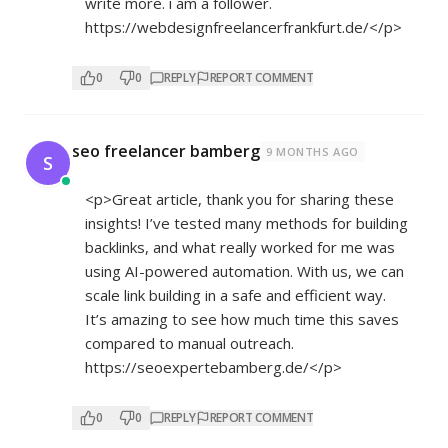
write more. i am a follower.
https://webdesignfreelancerfrankfurt.de/</p>
0
0
REPLY
REPORT COMMENT
seo freelancer bamberg
9 MONTHS AGO
S
<p>Great article, thank you for sharing these
insights! I’ve tested many methods for building
backlinks, and what really worked for me was
using AI-powered automation. With us, we can
scale link building in a safe and efficient way.
It’s amazing to see how much time this saves
compared to manual outreach.
https://seoexpertebamberg.de/</p>
0
0
REPLY
REPORT COMMENT