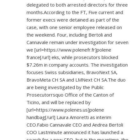
delegated to both arrested directors for three
months.According to the FT, Five current and
former execs were detained as part of the
case, with one senior employee released on
the weekend. Four, including Bertoli and
Cannavale remain under investigation for seven
we [url=
https://www.polenefr.fr]polene
france[/url] eks, while prosecutors blocked
$7.26m in company accounts. The investigation
focuses Swiss subsidiaries, BravoNext SA,
BravoMeta CH SA and LMNext CH SA.The duo
are being investigated by the Public
Prosecutorrsquo Office of the Canton of
Ticino, and will be replaced by
[url=
https://www.polenes.us]polene
handbag[/url] Laura Amoretti as interim
CEO.Fabio Cannavale CEO and Andrea Bertoli
COO Lastminute announced it has launched a
search for a new CEO, but in the meantime, the