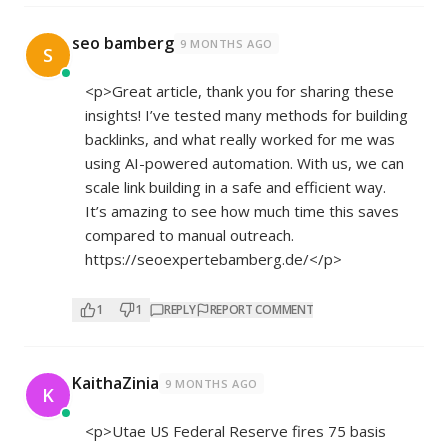
seo bamberg
9 MONTHS AGO
S
<p>Great article, thank you for sharing these
insights! I’ve tested many methods for building
backlinks, and what really worked for me was
using AI-powered automation. With us, we can
scale link building in a safe and efficient way.
It’s amazing to see how much time this saves
compared to manual outreach.
https://seoexpertebamberg.de/</p>
1
1
REPLY
REPORT COMMENT
KaithaZinia
9 MONTHS AGO
K
<p>Utae US Federal Reserve fires 75 basis