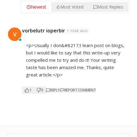
Newest
Most Voted
Most Replies
vorbelutr ioperbir
1 YEAR AGO
V
<p>Usually I don&#8217;t learn post on blogs,
but I would like to say that this write-up very
compelled me to try and do it! Your writing
taste has been amazed me. Thanks, quite
great article.</p>
1
5
REPLY
REPORT COMMENT