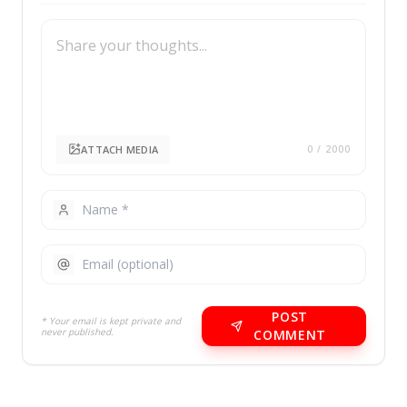
ATTACH MEDIA
0
/ 2000
POST
* Your email is kept private and
never published.
COMMENT