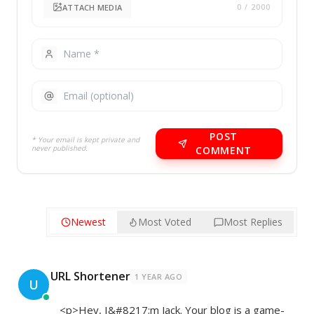
ATTACH MEDIA
0
/ 2000
POST
* Your email is kept private and
never published.
COMMENT
Newest
Most Voted
Most Replies
URL Shortener
1 YEAR AGO
U
<p>Hey, I&#8217;m Jack. Your blog is a game-