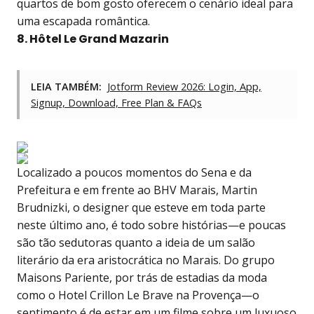
quartos de bom gosto oferecem o cenário ideal para
uma escapada romântica.
8. Hôtel Le Grand Mazarin
LEIA TAMBÉM:
Jotform Review 2026: Login, App,
Signup, Download, Free Plan & FAQs
Localizado a poucos momentos do Sena e da
Prefeitura e em frente ao BHV Marais, Martin
Brudnizki, o designer que esteve em toda parte
neste último ano, é todo sobre histórias—e poucas
são tão sedutoras quanto a ideia de um salão
literário da era aristocrática no Marais. Do grupo
Maisons Pariente, por trás de estadias da moda
como o Hotel Crillon Le Brave na Provença—o
sentimento é de estar em um filme sobre um luxuoso