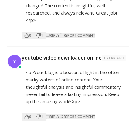
changer! The content is insightful, well-
researched, and always relevant. Great job!
</p>
0
1
REPLY
REPORT COMMENT
youtube video downloader online
1 YEAR AGO
Y
<p>Your blog is a beacon of light in the often
murky waters of online content. Your
thoughtful analysis and insightful commentary
never fail to leave a lasting impression. Keep
up the amazing work!</p>
0
1
REPLY
REPORT COMMENT