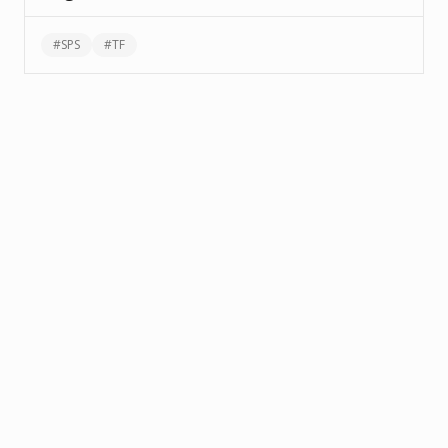
#
SPS
#
TF