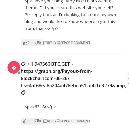
<p>I love your blog.. very nice colors &amp;
theme. Did you create this website yourself?
Plz reply back as I’m looking to create my own
blog and would like to know wheere u got this
from. thanks</p>
0
0
REPLY
REPORT COMMENT
📋 + 1.947366 BTC.GET -

https://graph.org/Payout-from-
Blockchaincom-06-26?
hs=4af68ea8a204d478ebcb51cd42fe3279&amp;
📋
<p>x6318r</p>
0
0
REPLY
REPORT COMMENT