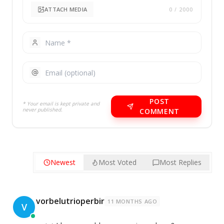
ATTACH MEDIA
0
/ 2000
POST
* Your email is kept private and
never published.
COMMENT
Newest
Most Voted
Most Replies
vorbelutrioperbir
11 MONTHS AGO
V