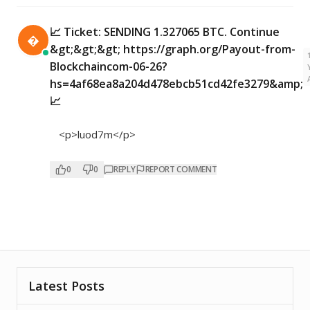
📈 Ticket: SENDING 1.327065 BTC. Continue

&gt;&gt;&gt; https://graph.org/Payout-from-
Blockchaincom-06-26?
hs=4af68ea8a204d478ebcb51cd42fe3279&amp;
📈
<p>luod7m</p>
0
0
REPLY
REPORT COMMENT
Latest Posts