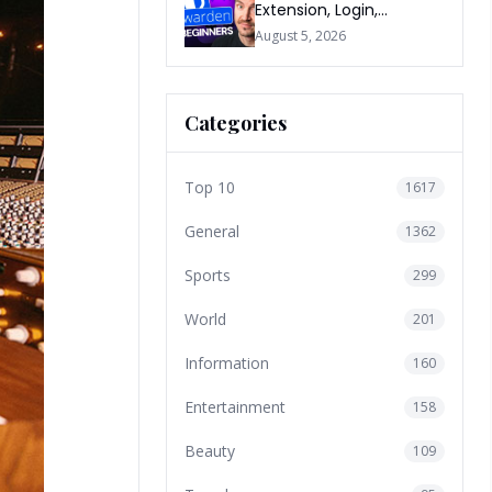
Extension, Login,
Download, Free Plan, App
August 5, 2026
& FAQs
Categories
Top 10
1617
General
1362
Sports
299
World
201
Information
160
Entertainment
158
Beauty
109