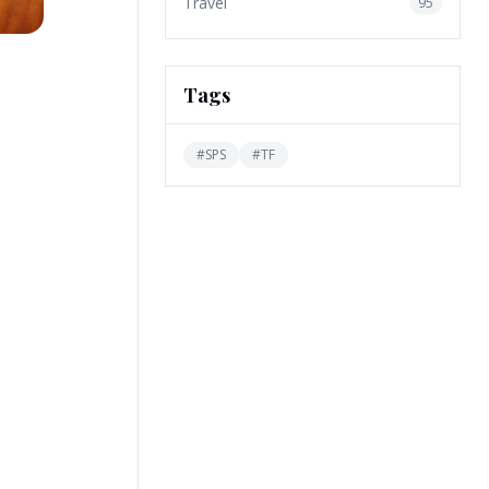
Travel
95
Tags
#
SPS
#
TF