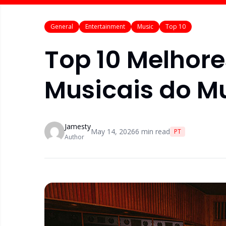
General
Entertainment
Music
Top 10
Top 10 Melhore
Musicais do M
Jamesty
May 14, 2026
6
min read
PT
Author