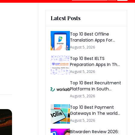
Latest Posts
Top 10 Best Offline
Translation Apps For
Travel In 2026
August 5, 2026
Top 10 Best IELTS
Preparation Apps In The
World 2026
August 5, 2026
Top 10 Best Recruitment
Platforms In South
Africa 2026
August 5, 2026
Top 10 Best Payment
Gateways In The world
2026
August 5, 2026
Bitwarden Review 2026: